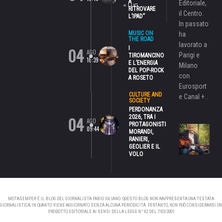
A
Editoriale,
« LUG
RITROVARE
il Centro.
L’IPAD”
In passato
MUSIC ON
ha
THE ROAD
lavorato a
04
I
AGO
Parigi e
TIROMANCINO
16:39
E L’ENERGIA
Milano
DEL POP-ROCK
con
A ROSETO
Eurosport
CULTURE AND
e Canal + .
SOCIETY
PERDONANZA
04
2026, TRA I
AGO
PROTAGONISTI
09:44
MORANDI,
RANIERI,
GEOLIER E IL
VOLO
MOTASEMPER È IL BLOG DEL GIORNALISTA FABIO IULIANO. QUESTO BLOG NON RAPPRESENTA UNA TESTATA
GIORNALISTICA, IN QUANTO VIENE AGGIORNATO SENZA ALCUNA PERIODICITÀ. PERTANTO, NON PUÒ CONSIDERARSI UN
PRODOTTO EDITORIALE AI SENSI DELLA LEGGE N° 62 DEL 7/03/2001