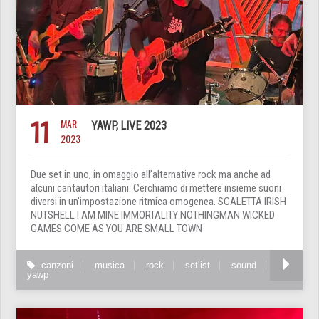
11
MAR
YAWP, LIVE 2023
2023
Due set in uno, in omaggio all’alternative rock ma anche ad
alcuni cantautori italiani. Cerchiamo di mettere insieme suoni
diversi in un’impostazione ritmica omogenea. SCALETTA IRISH
NUTSHELL I AM MINE IMMORTALITY NOTHINGMAN WICKED
GAMES COME AS YOU ARE SMALL TOWN
canzoni
musica
rock
setlist
sound
yawp