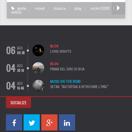
aprile
mood
musica
play
rockin'1000
setlist
06
BLOG
AGO
LONG NIGHTS
09:38
04
BLOG
AGO
PRIMA DEL GIRO DI BOA
20:16
04
MUSIC ON THE ROAD
AGO
SETAK: “AIUTATEMI A RITROVARE L’IPAD”
16:46
SOCIALIZE