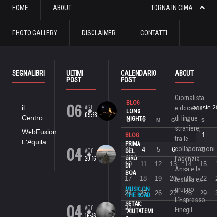
HOME
ABOUT
TORNA IN CIMA
PHOTO GALLERY
DISCLAIMER
CONTATTI
SEGNALIBRI
ULTIMI
CALENDARIO
ABOUT
POST
POST
Giornalista
06
BLOG
AGO
il
e docente
agosto 2
LONG
09:38
Centro
di lingue
NIGHTS
L
M
M
G
V
S
straniere,
WebFusion
1
BLOG
tra le
L'Aquila
PRIMA
04
collaborazioni
3
4
5
6
7
8
AGO
DEL
20:16
GIRO
l’agenzia
10
11
12
13
14
15
DI
Ansa e la
BOA
17
18
19
20
21
22
testata ex
gruppo
MUSIC ON
24
25
26
27
28
29
THE ROAD
L’Espresso-
04
SETAK:
AGO
31
Finegil
“AIUTATEMI
16:46