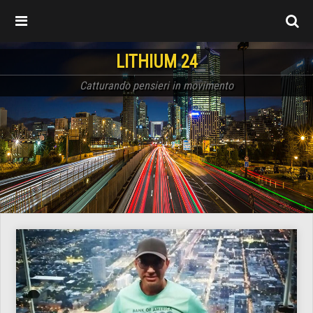
LITHIUM 24
Catturando pensieri in movimento