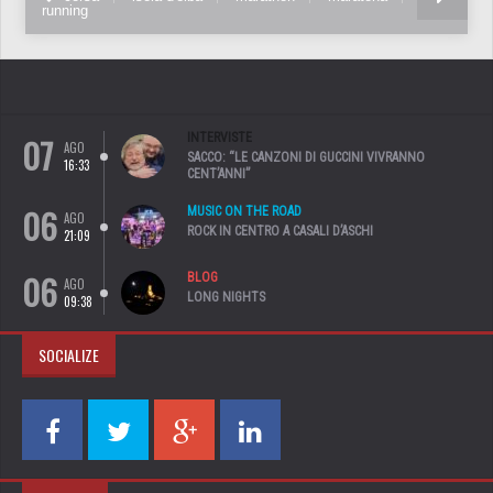
running
07
INTERVISTE
AGO
SACCO: “LE CANZONI DI GUCCINI VIVRANNO
16:33
CENT’ANNI”
06
MUSIC ON THE ROAD
AGO
ROCK IN CENTRO A CASALI D’ASCHI
21:09
06
BLOG
AGO
LONG NIGHTS
09:38
SOCIALIZE