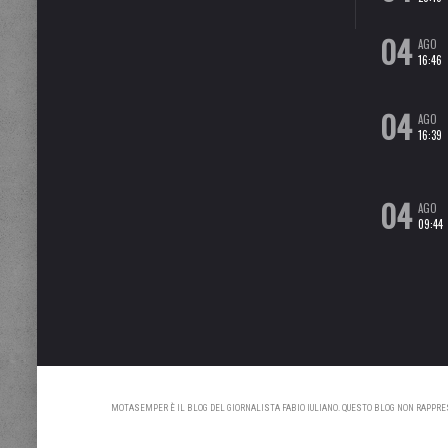
04
AGO
16:46
04
AGO
16:39
04
AGO
09:44
MOTASEMPER È IL BLOG DEL GIORNALISTA FABIO IULIANO. QUESTO BLOG NON RAPPRESE