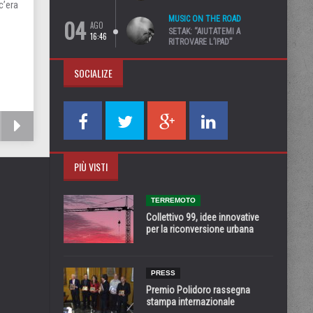
c’era
04
MUSIC ON THE ROAD
AGO
SETAK: “AIUTATEMI A
16:46
RITROVARE L’IPAD”
SOCIALIZE
PIÙ VISTI
TERREMOTO
Collettivo 99, idee innovative
per la riconversione urbana
PRESS
Premio Polidoro rassegna
stampa internazionale