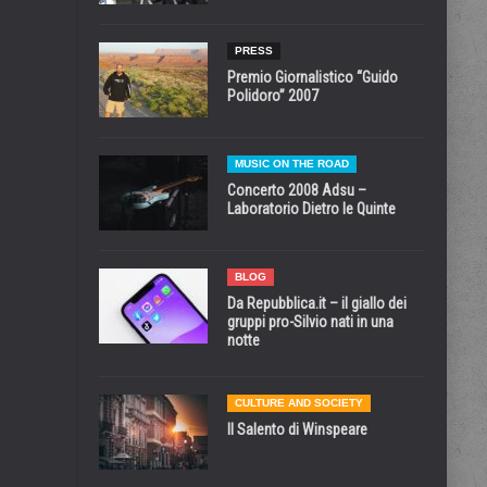
PRESS
Premio Giornalistico “Guido
Polidoro” 2007
MUSIC ON THE ROAD
Concerto 2008 Adsu –
Laboratorio Dietro le Quinte
BLOG
Da Repubblica.it – il giallo dei
gruppi pro-Silvio nati in una
notte
CULTURE AND SOCIETY
Il Salento di Winspeare