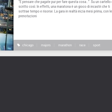
“E pensare che pagate pur per fare questa cosa…”. Su un cartello 
scritto così. In effetti, una maratona è un gioco di incastri che ti
sottrae tempo e risorse. La gara in realtà inizia mesi prima, con le
prenotazioni
chicago
majors
marathon
race
sport