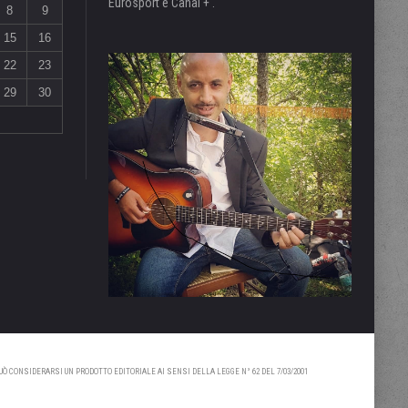
Eurosport e Canal + .
8
9
15
16
22
23
29
30
 CONSIDERARSI UN PRODOTTO EDITORIALE AI SENSI DELLA LEGGE N° 62 DEL 7/03/2001