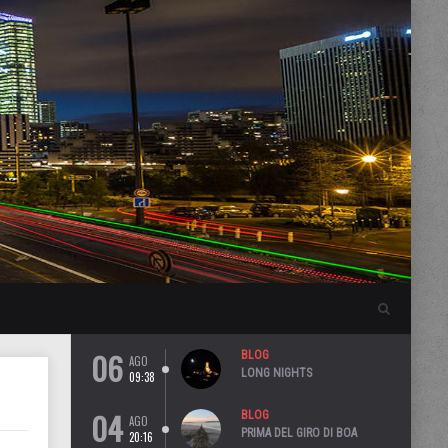
06
BLOG
AGO
LONG NIGHTS
09:38
04
BLOG
AGO
PRIMA DEL GIRO DI BOA
20:16