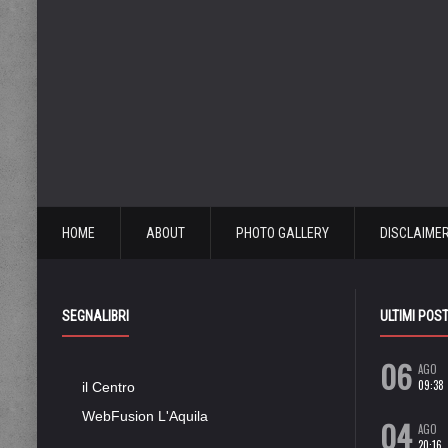
HOME
ABOUT
PHOTO GALLERY
DISCLAIME
SEGNALIBRI
ULTIMI POS
06
AGO
09:38
il Centro
WebFusion L'Aquila
04
AGO
20:16