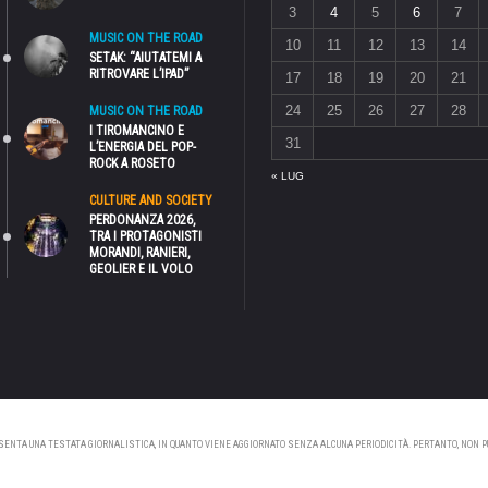
3
4
5
6
7
MUSIC ON THE ROAD
10
11
12
13
14
SETAK: “AIUTATEMI A
RITROVARE L’IPAD”
17
18
19
20
21
24
25
26
27
28
MUSIC ON THE ROAD
I TIROMANCINO E
31
L’ENERGIA DEL POP-
ROCK A ROSETO
« LUG
CULTURE AND SOCIETY
PERDONANZA 2026,
TRA I PROTAGONISTI
MORANDI, RANIERI,
GEOLIER E IL VOLO
NTA UNA TESTATA GIORNALISTICA, IN QUANTO VIENE AGGIORNATO SENZA ALCUNA PERIODICITÀ. PERTANTO, NON PUÒ