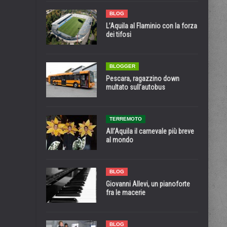
BLOG
L’Aquila al Flaminio con la forza
dei tifosi
BLOGGER
Pescara, ragazzino down
multato sull’autobus
TERREMOTO
All’Aquila il carnevale più breve
al mondo
BLOG
Giovanni Allevi, un pianoforte
fra le macerie
BLOG