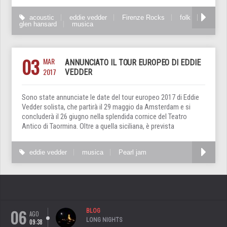
acoustic
eddie vedder
Firenze Rocks
folk
glen hansard
musica
03
MAR
ANNUNCIATO IL TOUR EUROPEO DI EDDIE
2017
VEDDER
Sono state annunciate le date del tour europeo 2017 di Eddie
Vedder solista, che partirà il 29 maggio da Amsterdam e si
concluderà il 26 giugno nella splendida cornice del Teatro
Antico di Taormina. Oltre a quella siciliana, è prevista
eddie vedder
musica
Pearl jam
06
BLOG
AGO
LONG NIGHTS
09:38