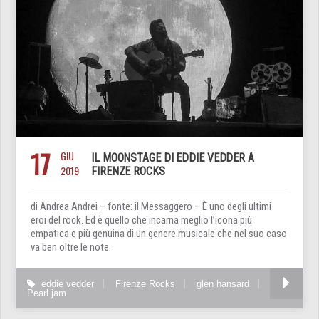
17
GIU
IL MOONSTAGE DI EDDIE VEDDER A
2019
FIRENZE ROCKS
di Andrea Andrei – fonte: il Messaggero – È uno degli ultimi
eroi del rock. Ed è quello che incarna meglio l’icona più
empatica e più genuina di un genere musicale che nel suo caso
va ben oltre le note.
eddie vedder
Firenze Rocks
glen hansard
Pearl jam