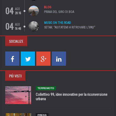
04
BLOG
AGO
PRIMA DEL GIRO DI BOA
20:16
04
MUSIC ON THE ROAD
AGO
SETAK: “AIUTATEMI A RITROVARE L’IPAD”
16:46
SOCIALIZE
PIÙ VISTI
TERREMOTO
Collettivo 99, idee innovative per la riconversione
urbana
PRESS