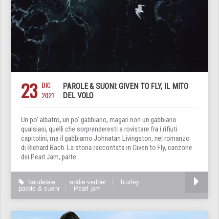
23
DIC
PAROLE & SUONI: GIVEN TO FLY, IL MITO
2021
DEL VOLO
Un po’ albatro, un po’ gabbiano, magari non un gabbiano
qualsiasi, quelli che sorprenderesti a rovistare fra i rifiuti
capitolini, ma il gabbiamo Johnatan Livingston, nel romanzo
di Richard Bach. La storia raccontata in Given to Fly, canzone
dei Pearl Jam, parte
baudelaie
eddie vedder
huxley
parole & suoni
Pearl jam