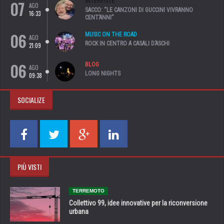
07
INTERVISTE
AGO
SACCO: “LE CANZONI DI GUCCINI VIVRANNO
16:33
CENT’ANNI”
06
MUSIC ON THE ROAD
AGO
ROCK IN CENTRO A CASALI D’ASCHI
21:09
06
BLOG
AGO
LONG NIGHTS
09:38
SOCIALIZE
PIÙ VISTI
TERREMOTO
Collettivo 99, idee innovative per la riconversione
urbana