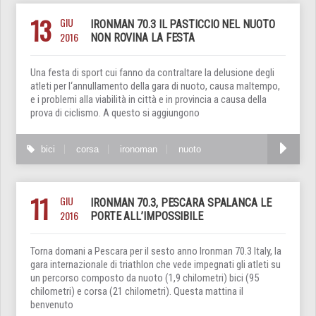
13
GIU
IRONMAN 70.3 IL PASTICCIO NEL NUOTO
2016
NON ROVINA LA FESTA
Una festa di sport cui fanno da contraltare la delusione degli
atleti per l‘annullamento della gara di nuoto, causa maltempo,
e i problemi alla viabilità in città e in provincia a causa della
prova di ciclismo. A questo si aggiungono
bici
corsa
ironoman
nuoto
11
GIU
IRONMAN 70.3, PESCARA SPALANCA LE
2016
PORTE ALL’IMPOSSIBILE
Torna domani a Pescara per il sesto anno Ironman 70.3 Italy, la
gara internazionale di triathlon che vede impegnati gli atleti su
un percorso composto da nuoto (1,9 chilometri) bici (95
chilometri) e corsa (21 chilometri). Questa mattina il
benvenuto