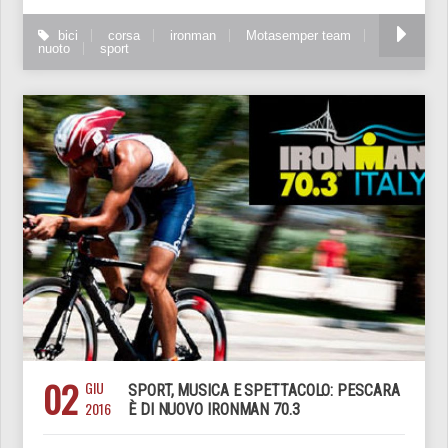
bici
corsa
ironman
Motasemper team
nuoto
sport
02
GIU
SPORT, MUSICA E SPETTACOLO: PESCARA
2016
È DI NUOVO IRONMAN 70.3