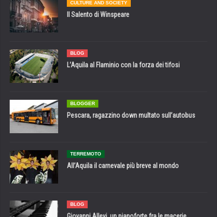
CULTURE AND SOCIETY
Il Salento di Winspeare
BLOG
L’Aquila al Flaminio con la forza dei tifosi
BLOGGER
Pescara, ragazzino down multato sull’autobus
TERREMOTO
All’Aquila il carnevale più breve al mondo
BLOG
Giovanni Allevi, un pianoforte fra le macerie