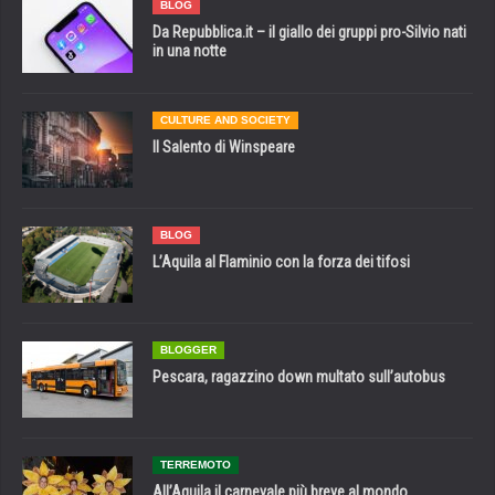
BLOG
Da Repubblica.it – il giallo dei gruppi pro-Silvio nati
in una notte
CULTURE AND SOCIETY
Il Salento di Winspeare
BLOG
L’Aquila al Flaminio con la forza dei tifosi
BLOGGER
Pescara, ragazzino down multato sull’autobus
TERREMOTO
All’Aquila il carnevale più breve al mondo