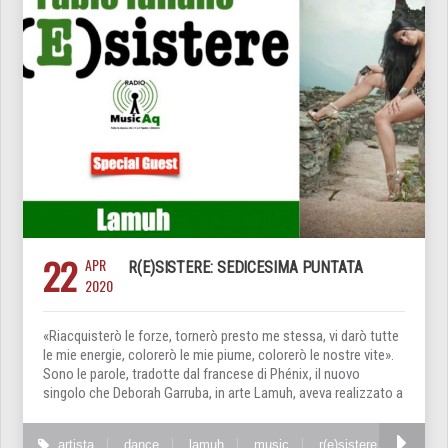
22
APR
R(E)SISTERE: SEDICESIMA PUNTATA
2020
«Riacquisterò le forze, tornerò presto me stessa, vi darò tutte
le mie energie, colorerò le mie piume, colorerò le nostre vite».
Sono le parole, tradotte dal francese di Phénix, il nuovo
singolo che Deborah Garruba, in arte Lamuh, aveva realizzato a
artista
dance
lamuh
music
r(e)sistere