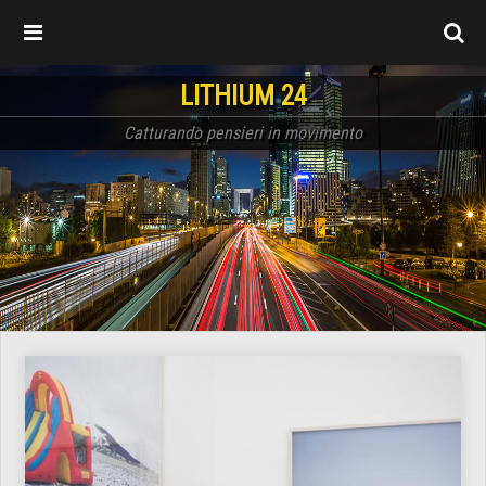
LITHIUM 24
Catturando pensieri in movimento