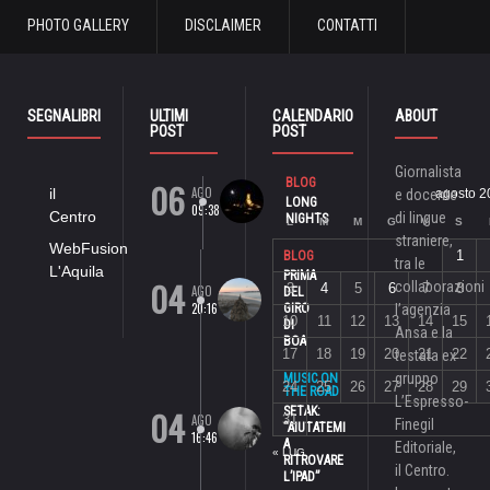
PHOTO GALLERY
DISCLAIMER
CONTATTI
SEGNALIBRI
ULTIMI
CALENDARIO
ABOUT
POST
POST
Giornalista
06
BLOG
AGO
il
e docente
agosto 2
LONG
09:38
Centro
di lingue
NIGHTS
L
M
M
G
V
S
straniere,
WebFusion
1
BLOG
tra le
L'Aquila
PRIMA
04
collaborazioni
3
4
5
6
7
8
AGO
DEL
20:16
GIRO
l’agenzia
10
11
12
13
14
15
DI
Ansa e la
BOA
17
18
19
20
21
22
testata ex
gruppo
MUSIC ON
24
25
26
27
28
29
THE ROAD
L’Espresso-
04
SETAK:
AGO
31
Finegil
“AIUTATEMI
16:46
A
Editoriale,
« LUG
RITROVARE
il Centro.
L’IPAD”