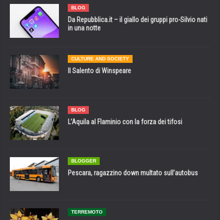
BLOG
Da Repubblica.it – il giallo dei gruppi pro-Silvio nati
in una notte
CULTURE AND SOCIETY
Il Salento di Winspeare
BLOG
L’Aquila al Flaminio con la forza dei tifosi
BLOGGER
Pescara, ragazzino down multato sull’autobus
TERREMOTO