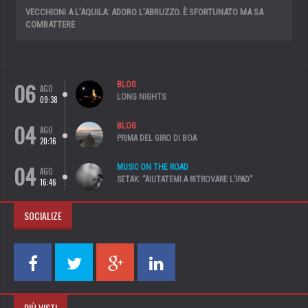
VECCHIONI A L’AQUILA: ADORO L’ABRUZZO. È SFORTUNATO MA SA
COMBATTERE
06
BLOG
AGO
LONG NIGHTS
09:38
04
BLOG
AGO
PRIMA DEL GIRO DI BOA
20:16
04
MUSIC ON THE ROAD
AGO
SETAK: “AIUTATEMI A RITROVARE L’IPAD”
16:46
SOCIALIZE
PIÙ VISTI