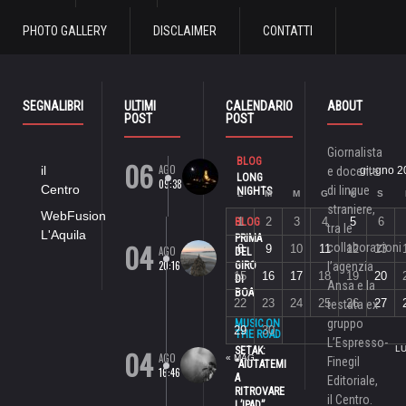
PHOTO GALLERY
DISCLAIMER
CONTATTI
SEGNALIBRI
ULTIMI
CALENDARIO
ABOUT
POST
POST
Giornalista
06
BLOG
AGO
il
e docente
giugno 2
LONG
09:38
Centro
di lingue
NIGHTS
L
M
M
G
V
S
straniere,
WebFusion
1
2
3
4
5
6
BLOG
tra le
L'Aquila
PRIMA
04
collaborazioni
8
9
10
11
12
13
AGO
DEL
20:16
GIRO
l’agenzia
15
16
17
18
19
20
DI
Ansa e la
BOA
22
23
24
25
26
27
testata ex
gruppo
MUSIC ON
29
30
THE ROAD
L’Espresso-
04
LU
SETAK:
AGO
« MAG
Finegil
“AIUTATEMI
16:46
A
Editoriale,
RITROVARE
il Centro.
L’IPAD”