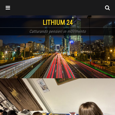
LITHIUM 24
Catturando pensieri in movimento