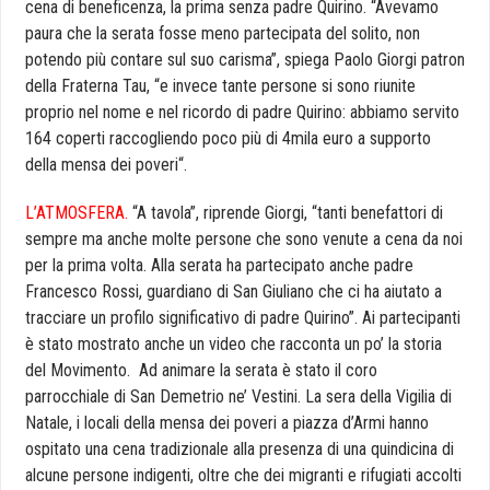
cena di beneficenza, la prima senza padre Quirino. “Avevamo
paura che la serata fosse meno partecipata del solito, non
potendo più contare sul suo carisma”, spiega Paolo Giorgi patron
della Fraterna Tau, “e invece tante persone si sono riunite
proprio nel nome e nel ricordo di padre Quirino: abbiamo servito
164 coperti raccogliendo poco più di 4mila euro a supporto
della
mensa
dei
poveri
“.
L’ATMOSFERA.
“A tavola”, riprende Giorgi, “tanti benefattori di
sempre ma anche molte persone che sono venute a cena da noi
per la prima volta. Alla serata ha partecipato anche padre
Francesco Rossi, guardiano di San Giuliano che ci ha aiutato a
tracciare un profilo significativo di padre Quirino”. Ai partecipanti
è stato mostrato anche un video che racconta un po’ la storia
del Movimento. Ad animare la serata è stato il coro
parrocchiale di San Demetrio ne’ Vestini. La sera della Vigilia di
Natale, i locali della
mensa
dei
poveri
a piazza d’Armi hanno
ospitato una cena tradizionale alla presenza di una quindicina di
alcune persone indigenti, oltre che dei migranti e rifugiati accolti