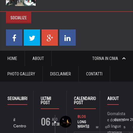
SOCIALIZE
HOME
ABOUT
TORNA IN CIMA
PHOTO GALLERY
DISCLAIMER
CONTATTI
SEGNALIBRI
ULTIMI
CALENDARIO
ABOUT
POST
POST
Giornalista
06
BLOG
AGO
il
e docente
dicembre 2
LONG
09:38
Centro
di lingue
NIGHTS
L
M
M
G
V
S
straniere,