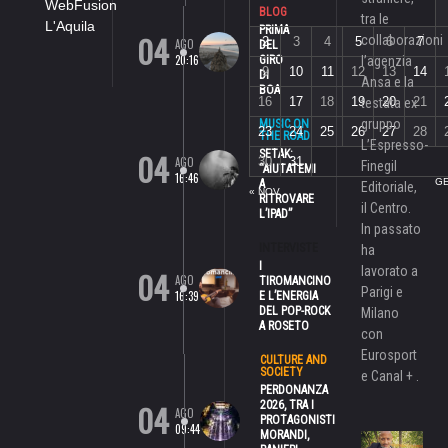
WebFusion
BLOG
tra le
L'Aquila
PRIMA
04
collaborazioni
2
3
4
5
6
7
AGO
DEL
20:16
GIRO
l’agenzia
9
10
11
12
13
14
DI
Ansa e la
BOA
16
17
18
19
20
21
testata ex
gruppo
MUSIC ON
23
24
25
26
27
28
THE ROAD
L’Espresso-
04
SETAK:
AGO
30
31
Finegil
“AIUTATEMI
16:46
GE
A
Editoriale,
« NOV
RITROVARE
il Centro.
L’IPAD”
In passato
INTERVISTE
ha
I
lavorato a
04
AGO
TIROMANCINO
Parigi e
16:39
E L’ENERGIA
DEL POP-ROCK
Milano
A ROSETO
con
Eurosport
CULTURE AND
SOCIETY
e Canal + .
PERDONANZA
04
2026, TRA I
AGO
PROTAGONISTI
09:44
MORANDI,