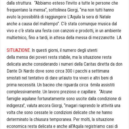
dalla struttura. “Abbiamo esteso l’invito a tutte le persone che
frequentano la
mensa
“, sottolinea Giorgi, “ma non tutti hanno
avuto la possibilità di raggiungere L’Aquila la sera di Natale
anche a causa del maltempo”. C’è stata comunque musica dal
vivo e c’è stata una festa con canzoni e prodotti, in un ambiente
multietnico, fino a tardi, in attesa della messa di mezzanotte. LA
SITUAZIONE.
In questi giorni, il numero degli utenti
della
mensa
dei
poveri
resta stabile, ma la situazione resta
delicata anche considerando i numeri della Caritas diretta da don
Dante Di Nardo dove sono circa 300 i pacchi a settimana
smistati nel tentativo di dare un’aiuto tra viveri e altri beni di
prima necessità. Un bacino che riguarda circa 6mila assistiti
complessivamente. Un lavoro prezioso e capillare. “Alcune
famiglie aquilane fortunatamente sono uscite dalla condizione di
indigenza”, valuta ancora Giorgi, “magari riaprendo le attività una
volta che sono cessate le condizioni delicate che ne hanno
determinato la chiusura temporanea. Per molti, la situazione
economica resta delicata e anche all’Aquila registriamo casi di