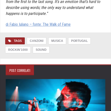
from the first to the last song. It’s an emotion that’s hard to
describe using words; the only way to understand what
happens is to participate.”
di Fabio Iuliano – fonte: The Walk of Fame
TAGS
CANZONI
MUSICA
PORTUGAL
ROCKIN'1000
SOUND
POST CORRELATI