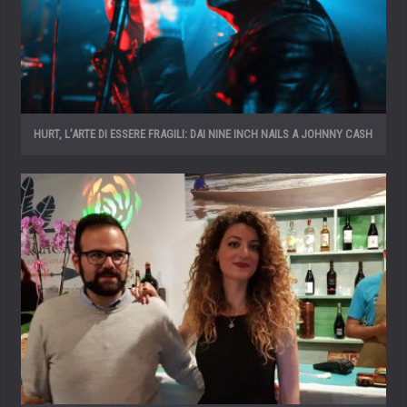
HURT, L’ARTE DI ESSERE FRAGILI: DAI NINE INCH NAILS A JOHNNY CASH