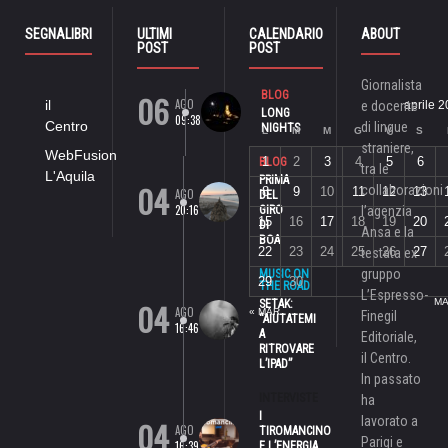
SEGNALIBRI
ULTIMI
CALENDARIO
ABOUT
POST
POST
Giornalista
06
BLOG
AGO
il
e docente
aprile 
LONG
09:38
Centro
di lingue
NIGHTS
L
M
M
G
V
S
straniere,
WebFusion
1
2
3
4
5
6
BLOG
tra le
L'Aquila
PRIMA
04
collaborazioni
8
9
10
11
12
13
AGO
DEL
20:16
GIRO
l’agenzia
15
16
17
18
19
20
DI
Ansa e la
BOA
22
23
24
25
26
27
testata ex
gruppo
MUSIC ON
29
30
THE ROAD
L’Espresso-
04
MA
SETAK:
AGO
« MAR
Finegil
“AIUTATEMI
16:46
A
Editoriale,
RITROVARE
il Centro.
L’IPAD”
In passato
INTERVISTE
ha
I
lavorato a
04
AGO
TIROMANCINO
Parigi e
16:39
E L’ENERGIA