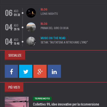
06
BLOG
AGO
LONG NIGHTS
09:38
04
BLOG
AGO
PRIMA DEL GIRO DI BOA
20:16
04
MUSIC ON THE ROAD
AGO
SETAK: “AIUTATEMI A RITROVARE L’IPAD”
16:46
SOCIALIZE
PIÙ VISTI
TERREMOTO
Collettivo 99, idee innovative per la riconversione