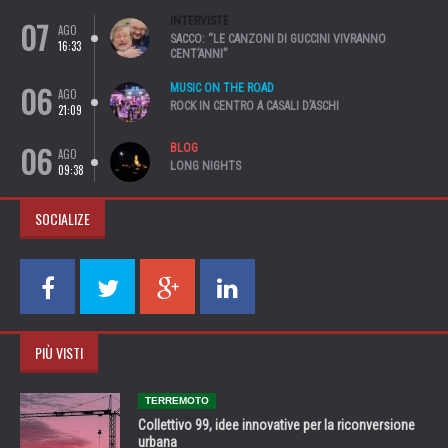
07
INTERVISTE
AGO
SACCO: “LE CANZONI DI GUCCINI VIVRANNO
16:33
CENT’ANNI”
06
MUSIC ON THE ROAD
AGO
ROCK IN CENTRO A CASALI D’ASCHI
21:09
06
BLOG
AGO
LONG NIGHTS
09:38
SOCIALIZE
PIÙ VISTI
TERREMOTO
Collettivo 99, idee innovative per la riconversione
urbana