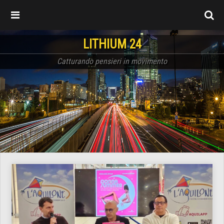
LITHIUM 24
Catturando pensieri in movimento