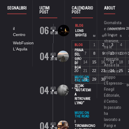
SEGNALIBRI
ULTIMI
CALENDARIO
ABOUT
POST
POST
Giornalista
06
BLOG
AGO
il
e docente
novembre 2
LONG
09:38
Centro
di lingue
NIGHTS
L
M
M
G
V
S
straniere,
WebFusion
1
2
3
4
BLOG
tra le
L'Aquila
PRIMA
04
collaborazioni
6
7
8
9
10
11
AGO
DEL
20:16
GIRO
l’agenzia
13
14
15
16
17
18
DI
Ansa e la
BOA
20
21
22
23
24
25
testata ex
gruppo
MUSIC ON
27
28
29
30
THE ROAD
L’Espresso-
04
D
SETAK:
AGO
« OTT
Finegil
“AIUTATEMI
16:46
A
Editoriale,
RITROVARE
il Centro.
L’IPAD”
In passato
MUSIC ON
ha
THE ROAD
lavorato a
04
I
AGO
Parigi e
TIROMANCINO
16:39