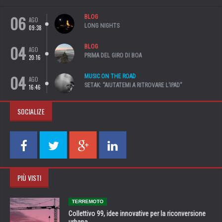
06
BLOG
AGO
LONG NIGHTS
09:38
04
BLOG
AGO
PRIMA DEL GIRO DI BOA
20:16
04
MUSIC ON THE ROAD
AGO
SETAK: “AIUTATEMI A RITROVARE L’IPAD”
16:46
SOCIALIZE
PIÙ VISTI
TERREMOTO
Collettivo 99, idee innovative per la riconversione
urbana