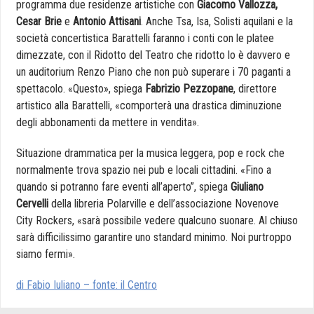
programma due residenze artistiche con
Giacomo Vallozza,
Cesar Brie
e
Antonio
Attisani
. Anche Tsa, Isa, Solisti aquilani e la
società concertistica Barattelli faranno i conti con le platee
dimezzate, con il Ridotto del Teatro che ridotto lo è davvero e
un auditorium Renzo Piano che non può superare i 70 paganti a
spettacolo. «Questo», spiega
Fabrizio Pezzopane
, direttore
artistico alla Barattelli, «comporterà una drastica diminuzione
degli abbonamenti da mettere in vendita».
Situazione drammatica per la musica leggera, pop e rock che
normalmente trova spazio nei pub e locali cittadini. «Fino a
quando si potranno fare eventi all’aperto”, spiega
Giuliano
Cervelli
della libreria Polarville e dell’associazione Novenove
City Rockers, «sarà possibile vedere qualcuno suonare. Al chiuso
sarà difficilissimo garantire uno standard minimo. Noi purtroppo
siamo fermi».
di Fabio Iuliano – fonte: il Centro