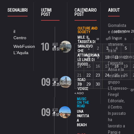
SEGNALIBRI
ULTIMI
CALENDARIO
ABOUT
POST
POST
Giornalista
CULTURE AND
il
e docente
settembre 2
SOCIETY
Centro
MILE: IL
di lingue
L
M
M
G
V
S
10
TASSISTA DI
AGO
straniere,
WebFusion
SARAJEVO
1
2
3
4
5
09:51
tra le
CHE
L'Aquila
ATTRAVERSAVA
collaborazioni
7
8
9
10
11
12
LE LINEE DI
l’agenzia
FUOCO
14
15
16
17
18
19
Ansa e la
SPORT
21
22
23
24
25
26
testata ex
09
AGO
ROAD
gruppo
20:25
28
29
30
TO
L’Espresso-
VENICE
O
« AGO
Finegil
MUSIC
Editoriale,
ON THE
ROAD
il Centro.
09
AGO
UNA
In passato
19:51
PARTITA
ha
A
BEACH
lavorato a
Parigi e