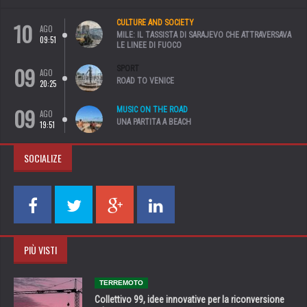
10
CULTURE AND SOCIETY
AGO
MILE: IL TASSISTA DI SARAJEVO CHE ATTRAVERSAVA
09:51
LE LINEE DI FUOCO
09
SPORT
AGO
ROAD TO VENICE
20:25
09
MUSIC ON THE ROAD
AGO
UNA PARTITA A BEACH
19:51
SOCIALIZE
PIÙ VISTI
TERREMOTO
Collettivo 99, idee innovative per la riconversione