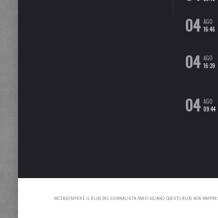
04
AGO
16:46
04
AGO
16:39
04
AGO
09:44
MOTASEMPER È IL BLOG DEL GIORNALISTA FABIO IULIANO. QUESTO BLOG NON RAPPRESE