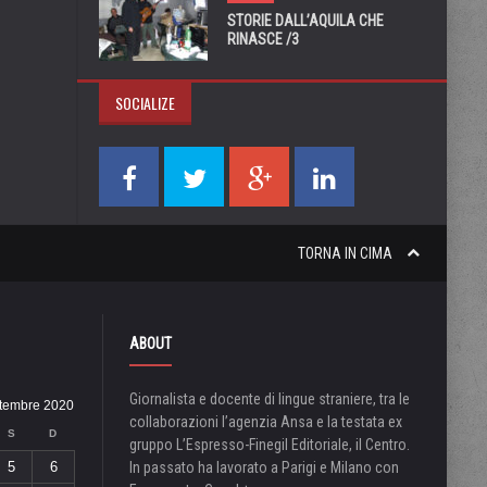
STORIE DALL’AQUILA CHE
RINASCE /3
SOCIALIZE
TORNA IN CIMA
ABOUT
Giornalista e docente di lingue straniere, tra le
ttembre 2020
collaborazioni l’agenzia Ansa e la testata ex
S
D
gruppo L’Espresso-Finegil Editoriale, il Centro.
5
6
In passato ha lavorato a Parigi e Milano con