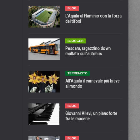
BLOG
L’Aquila al Flaminio con la forza
dei tifosi
BLOGGER
Pescara, ragazzino down
multato sull’autobus
TERREMOTO
All’Aquila il carnevale più breve
al mondo
BLOG
Giovanni Allevi, un pianoforte
fra le macerie
BLOG