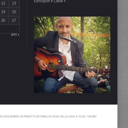
Eurosport e Canal + .
12
13
19
20
26
27
OTT »
 CONSIDERARSI UN PRODOTTO EDITORIALE AI SENSI DELLA LEGGE N° 62 DEL 7/03/2001