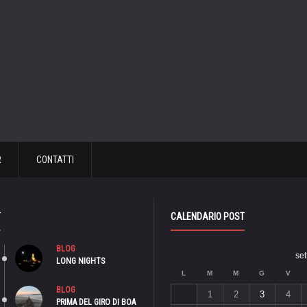
R
CONTATTI
T
CALENDARIO POST
BLOG
se
LONG NIGHTS
L
M
M
G
V
BLOG
1
2
3
4
PRIMA DEL GIRO DI BOA