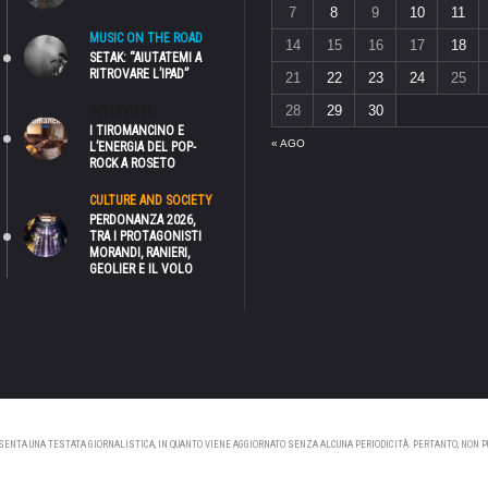
7
8
9
10
11
MUSIC ON THE ROAD
14
15
16
17
18
SETAK: “AIUTATEMI A
RITROVARE L’IPAD”
21
22
23
24
25
28
29
30
INTERVISTE
I TIROMANCINO E
« AGO
L’ENERGIA DEL POP-
ROCK A ROSETO
CULTURE AND SOCIETY
PERDONANZA 2026,
TRA I PROTAGONISTI
MORANDI, RANIERI,
GEOLIER E IL VOLO
NTA UNA TESTATA GIORNALISTICA, IN QUANTO VIENE AGGIORNATO SENZA ALCUNA PERIODICITÀ. PERTANTO, NON PUÒ