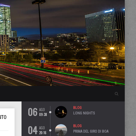
06
BLOG
AGO
LONG NIGHTS
09:38
NTO
04
BLOG
AGO
PRIMA DEL GIRO DI BOA
20:16