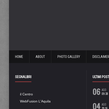
HOME
ABOUT
PHOTO GALLERY
DISCLAIME
SEGNALIBRI
ULTIMI POS
06
AGO
09:38
il Centro
WebFusion L'Aquila
04
AGO
20:16