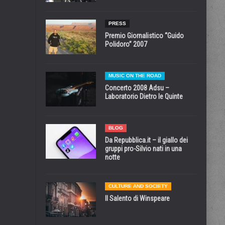
PRESS
Premio Giornalistico “Guido
Polidoro” 2007
MUSIC ON THE ROAD
Concerto 2008 Adsu –
Laboratorio Dietro le Quinte
BLOG
Da Repubblica.it – il giallo dei
gruppi pro-Silvio nati in una
notte
CULTURE AND SOCIETY
Il Salento di Winspeare