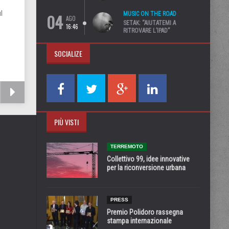
l
04
MUSIC ON THE ROAD
AGO
SETAK: “AIUTATEMI A
16:46
RITROVARE L’IPAD”
SOCIALIZE
PIÙ VISTI
TERREMOTO
Collettivo 99, idee innovative
per la riconversione urbana
PRESS
Premio Polidoro rassegna
stampa internazionale