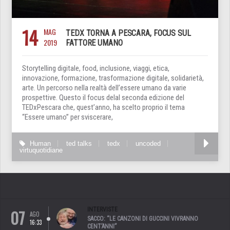
14
MAG
TEDX TORNA A PESCARA, FOCUS SUL
2019
FATTORE UMANO
Storytelling digitale, food, inclusione, viaggi, etica,
innovazione, formazione, trasformazione digitale, solidarietà,
arte. Un percorso nella realtà dell’essere umano da varie
prospettive. Questo il focus delal seconda edizione del
TEDxPescara che, quest’anno, ha scelto proprio il tema
“Essere umano” per sviscerare,
Human
ted talks
tedx
uncoded
virtuquotidiane
07
INTERVISTE
AGO
SACCO: “LE CANZONI DI GUCCINI VIVRANNO
16:33
CENT’ANNI”