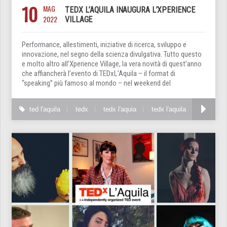
10
MAG
TEDX L’AQUILA INAUGURA L’XPERIENCE
2022
VILLAGE
Performance, allestimenti, iniziative di ricerca, sviluppo e
innovazione, nel segno della scienza divulgativa. Tutto questo
e molto altro all’Xperience Village, la vera novità di quest’anno
che affiancherà l’evento di TEDxL’Aquila – il format di
“speaking” più famoso al mondo – nel weekend del
ted l'aquila
tedx
tedx l'aquia
tedx l'aquila