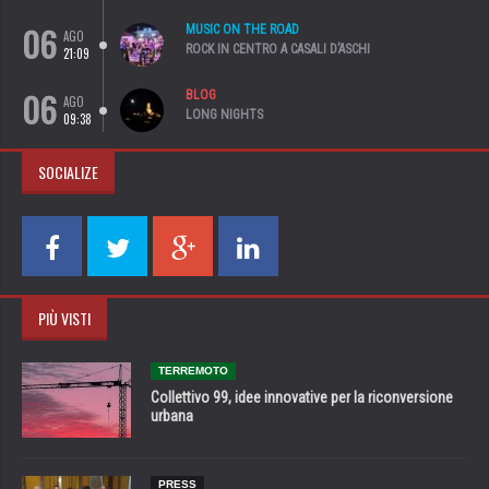
06
MUSIC ON THE ROAD
AGO
ROCK IN CENTRO A CASALI D’ASCHI
21:09
06
BLOG
AGO
LONG NIGHTS
09:38
SOCIALIZE
PIÙ VISTI
TERREMOTO
Collettivo 99, idee innovative per la riconversione
urbana
PRESS