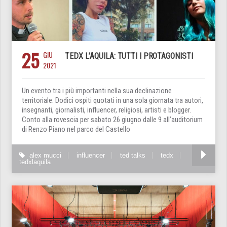
25
GIU
TEDX L’AQUILA: TUTTI I PROTAGONISTI
2021
Un evento tra i più importanti nella sua declinazione
territoriale. Dodici ospiti quotati in una sola giornata tra autori,
insegnanti, giornalisti, influencer, religiosi, artisti e blogger.
Conto alla rovescia per sabato 26 giugno dalle 9 all’auditorium
di Renzo Piano nel parco del Castello
alex mucci
influencer
ted talks
tedx
tedxlaquila