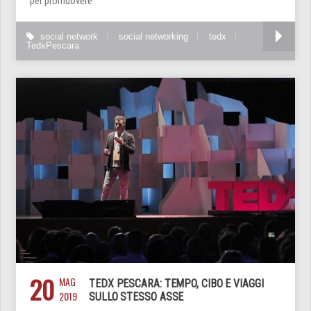
per promuovere
social network
social networking
tedx
TedxPescara
20
MAG
TEDX PESCARA: TEMPO, CIBO E VIAGGI
2019
SULLO STESSO ASSE