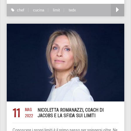
chef
cucina
limit
tedx
11
MAG
NICOLETTA ROMANAZZI, COACH DI
2022
JACOBS E LA SFIDA SUI LIMITI
Conoscere i propri limiti è il primo passo per spingersi oltre. Ne