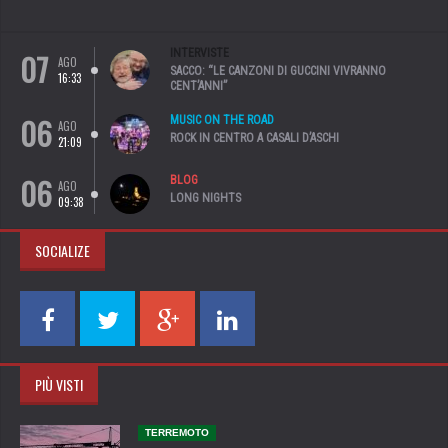
07
INTERVISTE
AGO
SACCO: “LE CANZONI DI GUCCINI VIVRANNO
16:33
CENT’ANNI”
06
MUSIC ON THE ROAD
AGO
ROCK IN CENTRO A CASALI D’ASCHI
21:09
06
BLOG
AGO
LONG NIGHTS
09:38
SOCIALIZE
PIÙ VISTI
TERREMOTO