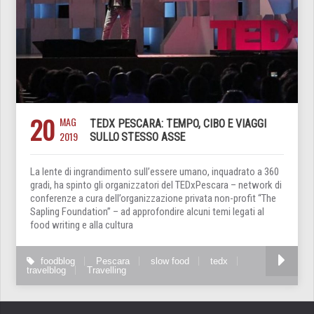
20
MAG
TEDX PESCARA: TEMPO, CIBO E VIAGGI
2019
SULLO STESSO ASSE
La lente di ingrandimento sull’essere umano, inquadrato a 360
gradi, ha spinto gli organizzatori del TEDxPescara – network di
conferenze a cura dell’organizzazione privata non-profit “The
Sapling Foundation” – ad approfondire alcuni temi legati al
food writing e alla cultura
foodblog
Pescara
slow food
tedx
travelblog
Travelling