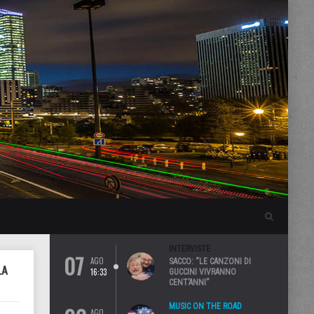
INTERVISTE
07
AGO
SACCO: “LE CANZONI DI
LA
16:33
GUCCINI VIVRANNO
CENT’ANNI”
MUSIC ON THE ROAD
AGO