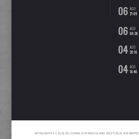
06
AGO
21:09
06
AGO
09:38
04
AGO
20:16
04
AGO
16:46
MOTASEMPER È IL BLOG DEL GIORNALISTA FABIO IULIANO. QUESTO BLOG NON RAPPRESE