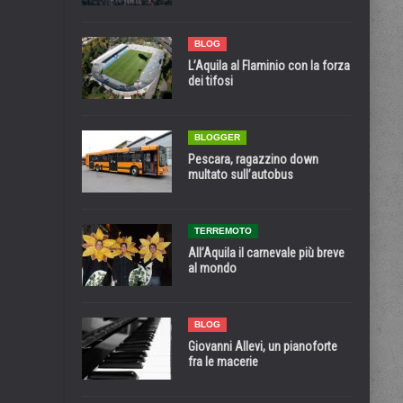
BLOG
L’Aquila al Flaminio con la forza
dei tifosi
BLOGGER
Pescara, ragazzino down
multato sull’autobus
TERREMOTO
All’Aquila il carnevale più breve
al mondo
BLOG
Giovanni Allevi, un pianoforte
fra le macerie