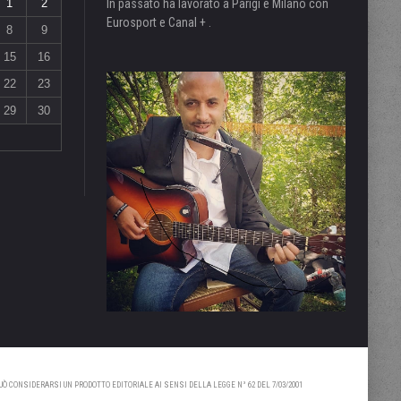
1
2
In passato ha lavorato a Parigi e Milano con
Eurosport e Canal + .
8
9
15
16
22
23
29
30
 CONSIDERARSI UN PRODOTTO EDITORIALE AI SENSI DELLA LEGGE N° 62 DEL 7/03/2001