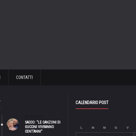
R
CONTATTI
T
CALENDARIO POST
INTERVISTE
SACCO: “LE CANZONI DI
GUCCINI VIVRANNO
L
M
M
G
V
CENT’ANNI”