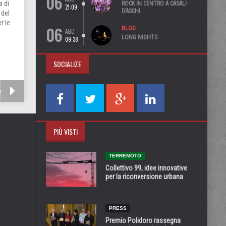
06
a di
ROCK IN CENTRO A CASALI
21:09
D’ASCHI
 del
r le
06
BLOG
AGO
LONG NIGHTS
09:38
SOCIALIZE
e
PIÙ VISTI
TERREMOTO
Collettivo 99, idee innovative
per la riconversione urbana
PRESS
Premio Polidoro rassegna