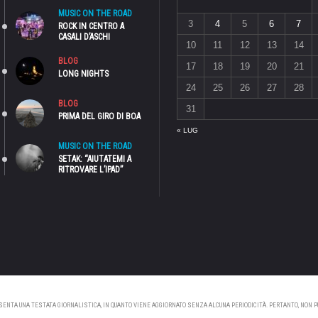
MUSIC ON THE ROAD
3
4
5
6
7
ROCK IN CENTRO A
CASALI D’ASCHI
10
11
12
13
14
BLOG
17
18
19
20
21
LONG NIGHTS
24
25
26
27
28
BLOG
31
PRIMA DEL GIRO DI BOA
« LUG
MUSIC ON THE ROAD
SETAK: “AIUTATEMI A
RITROVARE L’IPAD”
NTA UNA TESTATA GIORNALISTICA, IN QUANTO VIENE AGGIORNATO SENZA ALCUNA PERIODICITÀ. PERTANTO, NON PUÒ