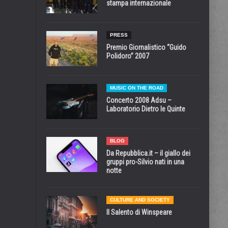
stampa internazionale
PRESS
Premio Giornalistico “Guido
Polidoro” 2007
MUSIC ON THE ROAD
Concerto 2008 Adsu –
Laboratorio Dietro le Quinte
BLOG
Da Repubblica.it – il giallo dei
gruppi pro-Silvio nati in una
notte
CULTURE AND SOCIETY
Il Salento di Winspeare