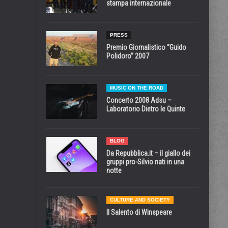
stampa internazionale
PRESS
Premio Giornalistico “Guido
Polidoro” 2007
MUSIC ON THE ROAD
Concerto 2008 Adsu –
Laboratorio Dietro le Quinte
BLOG
Da Repubblica.it – il giallo dei
gruppi pro-Silvio nati in una
notte
CULTURE AND SOCIETY
Il Salento di Winspeare