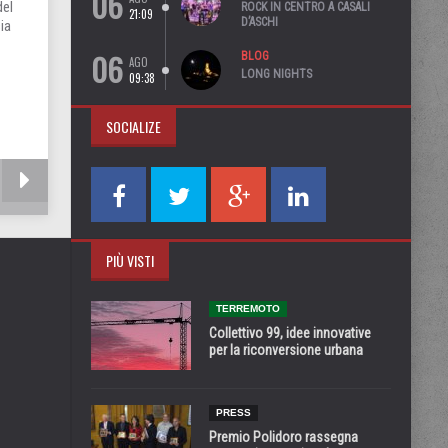
06
del
ROCK IN CENTRO A CASALI
21:09
D’ASCHI
ia
06
BLOG
AGO
LONG NIGHTS
09:38
SOCIALIZE
PIÙ VISTI
TERREMOTO
Collettivo 99, idee innovative
per la riconversione urbana
PRESS
Premio Polidoro rassegna