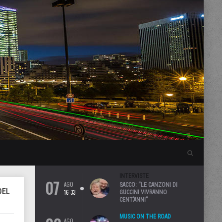
INTERVISTE
07
AGO
SACCO: “LE CANZONI DI
DEL
16:33
GUCCINI VIVRANNO
CENT’ANNI”
MUSIC ON THE ROAD
AGO