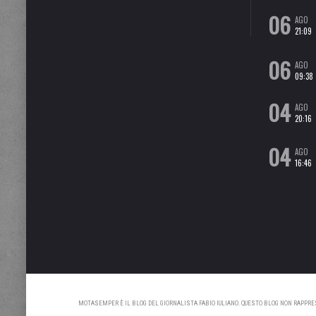
06
AGO
21:09
06
AGO
09:38
04
AGO
20:16
04
AGO
16:46
MOTASEMPER È IL BLOG DEL GIORNALISTA FABIO IULIANO. QUESTO BLOG NON RAPPRESE