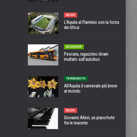
BLOG
L’Aquila al Flaminio con la forza
dei tifosi
BLOGGER
Pescara, ragazzino down
multato sull’autobus
TERREMOTO
All’Aquila il carnevale più breve
al mondo
BLOG
Giovanni Allevi, un pianoforte
fra le macerie