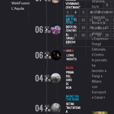
straniere,
WebFusion
VIVRANNO
1
tra le
CENT’ANNI”
L'Aquila
collaborazioni
3
4
5
6
7
8
MUSIC
l’agenzia
ON THE
10
11
12
13
14
15
ROAD
Ansa e la
06
ROCK IN
AGO
17
18
19
20
21
22
testata ex
CENTRO
21:09
gruppo
A
24
25
26
27
28
29
CASALI
L’Espresso-
D’ASCHI
31
Finegil
Editoriale,
06
« LUG
BLOG
AGO
il Centro.
LONG
09:38
NIGHTS
In passato
ha
BLOG
lavorato a
PRIMA
04
AGO
Parigi e
DEL
20:16
GIRO
Milano
DI
con
BOA
Eurosport
MUSIC ON
e Canal + .
THE ROAD
04
SETAK:
AGO
“AIUTATEMI
16:46
A