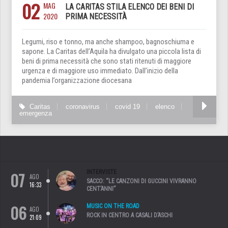
02
MAG
LA CARITAS STILA ELENCO DEI BENI DI
2020
PRIMA NECESSITÀ
Legumi, riso e tonno, ma anche shampoo, bagnoschiuma e
sapone. La Caritas dell’Aquila ha divulgato una piccola lista di
beni di prima necessità che sono stati ritenuti di maggiore
urgenza e di maggiore uso immediato. Dall’inizio della
pandemia l’organizzazione diocesana
Caritas
coronavirus
covid 19
elenco
emergenza
07
INTERVISTE
AGO
SACCO: “LE CANZONI DI GUCCINI VIVRANNO
16:33
CENT’ANNI”
06
MUSIC ON THE ROAD
AGO
ROCK IN CENTRO A CASALI D’ASCHI
21:09