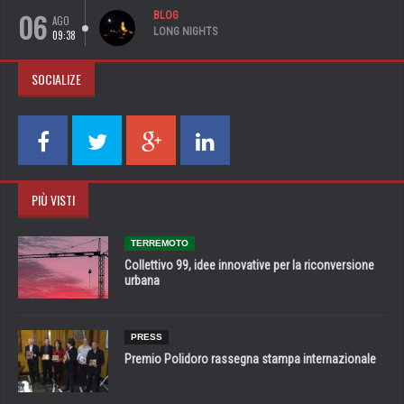
06
BLOG
AGO
LONG NIGHTS
09:38
SOCIALIZE
PIÙ VISTI
TERREMOTO
Collettivo 99, idee innovative per la riconversione
urbana
PRESS
Premio Polidoro rassegna stampa internazionale