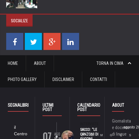
SOCIALIZE
HOME
ABOUT
TORNA IN CIMA
PHOTO GALLERY
DISCLAIMER
CONTATTI
SEGNALIBRI
ULTIMI
CALENDARIO
ABOUT
POST
POST
Giornalista
INTERVISTE
il
e docente
agosto 2
SACCO: “LE
07
Centro
AGO
di lingue
CANZONI DI
L
M
M
G
V
S
16:33
GUCCINI