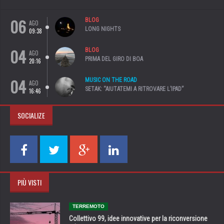
06
BLOG
AGO
LONG NIGHTS
09:38
04
BLOG
AGO
PRIMA DEL GIRO DI BOA
20:16
04
MUSIC ON THE ROAD
AGO
SETAK: “AIUTATEMI A RITROVARE L’IPAD”
16:46
SOCIALIZE
PIÙ VISTI
TERREMOTO
Collettivo 99, idee innovative per la riconversione