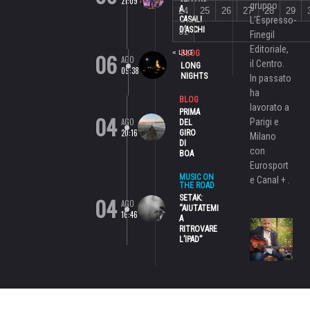
21:09
gruppo
A
24
25
26
27
28
29
CASALI
L’Espresso-
D’ASCHI
31
Finegil
Editoriale,
06
« LUG
BLOG
AGO
il Centro.
LONG
09:38
NIGHTS
In passato
ha
BLOG
lavorato a
PRIMA
04
AGO
Parigi e
DEL
20:16
GIRO
Milano
DI
con
BOA
Eurosport
MUSIC ON
e Canal + .
THE ROAD
04
SETAK:
AGO
“AIUTATEMI
16:46
A
RITROVARE
L’IPAD”