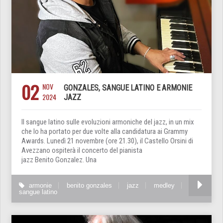
02
NOV
GONZALES, SANGUE LATINO E ARMONIE
2024
JAZZ
Il sangue latino sulle evoluzioni armoniche del jazz, in un mix
che lo ha portato per due volte alla candidatura ai Grammy
Awards. Lunedì 21 novembre (ore 21.30), il Castello Orsini di
Avezzano ospiterà il concerto del pianista
jazz Benito Gonzalez. Una
armonie
benito gonzales
jazz
medley
sangue latino