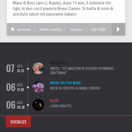
Marsi di Avezzano (L’Aquila), dopo 15 anni, il violinista Uto
Ughi, in duo con il pianista Bruno Canino. Si tratta di nomi di
assoluto valore nel panorama italiano
armonie
bruno canino
musica
Uto Ughi
07
INTERVISTE
AGO
SACCO: “LE CANZONI DI GUCCINI VIVRANNO
16:33
CENT’ANNI”
06
MUSIC ON THE ROAD
AGO
ROCK IN CENTRO A CASALI D’ASCHI
21:09
06
BLOG
AGO
LONG NIGHTS
09:38
SOCIALIZE