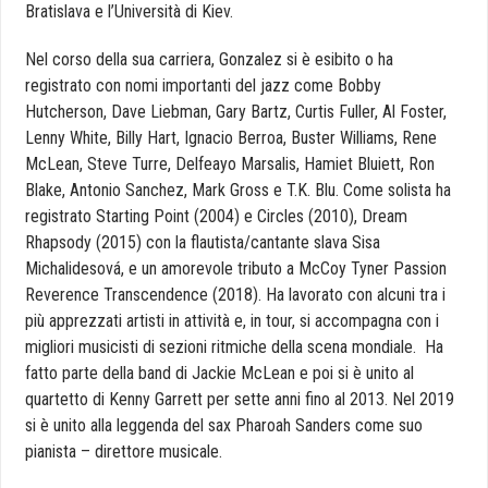
Bratislava e l’Università di Kiev.
Nel corso della sua carriera, Gonzalez si è esibito o ha
registrato con nomi importanti del jazz come Bobby
Hutcherson, Dave Liebman, Gary Bartz, Curtis Fuller, Al Foster,
Lenny White, Billy Hart, Ignacio Berroa, Buster Williams, Rene
McLean, Steve Turre, Delfeayo Marsalis, Hamiet Bluiett, Ron
Blake, Antonio Sanchez, Mark Gross e T.K. Blu. Come solista ha
registrato Starting Point (2004) e Circles (2010), Dream
Rhapsody (2015) con la flautista/cantante slava Sisa
Michalidesová, e un amorevole tributo a McCoy Tyner Passion
Reverence Transcendence (2018). Ha lavorato con alcuni tra i
più apprezzati artisti in attività e, in tour, si accompagna con i
migliori musicisti di sezioni ritmiche della scena mondiale. Ha
fatto parte della band di Jackie McLean e poi si è unito al
quartetto di Kenny Garrett per sette anni fino al 2013. Nel 2019
si è unito alla leggenda del sax Pharoah Sanders come suo
pianista – direttore musicale.