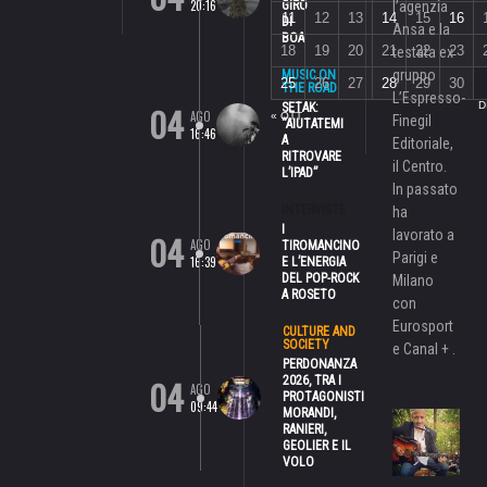
20:16
GIRO
l’agenzia
11
12
13
14
15
16
DI
Ansa e la
BOA
18
19
20
21
22
23
testata ex
gruppo
MUSIC ON
25
26
27
28
29
30
THE ROAD
L’Espresso-
04
D
SETAK:
AGO
« OTT
Finegil
“AIUTATEMI
16:46
A
Editoriale,
RITROVARE
il Centro.
L’IPAD”
In passato
INTERVISTE
ha
I
lavorato a
04
AGO
TIROMANCINO
Parigi e
16:39
E L’ENERGIA
DEL POP-ROCK
Milano
A ROSETO
con
Eurosport
CULTURE AND
SOCIETY
e Canal + .
PERDONANZA
04
2026, TRA I
AGO
PROTAGONISTI
09:44
MORANDI,
RANIERI,
GEOLIER E IL
VOLO