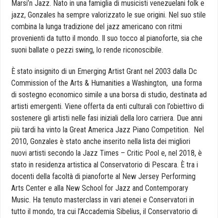
Marsi’n Jazz. Nato in una famiglia di musicisti venezuelani folk e
jazz, Gonzales ha sempre valorizzato le sue origini. Nel suo stile
combina la lunga tradizione del jazz americano con ritmi
provenienti da tutto il mondo. Il suo tocco al pianoforte, sia che
suoni ballate o pezzi swing, lo rende riconoscibile.
È stato insignito di un Emerging Artist Grant nel 2003 dalla Dc
Commission of the Arts & Humanities a Washington, una forma
di sostegno economico simile a una borsa di studio, destinata ad
artisti emergenti. Viene offerta da enti culturali con l’obiettivo di
sostenere gli artisti nelle fasi iniziali della loro carriera. Due anni
più tardi ha vinto la Great America Jazz Piano Competition. Nel
2010, Gonzales è stato anche inserito nella lista dei migliori
nuovi artisti secondo la Jazz Times – Critic Pool e, nel 2018, è
stato in residenza artistica al Conservatorio di Pescara. È tra i
docenti della facoltà di pianoforte al New Jersey Performing
Arts Center e alla New School for Jazz and Contemporary
Music. Ha tenuto masterclass in vari atenei e Conservatori in
tutto il mondo, tra cui l’Accademia Sibelius, il Conservatorio di