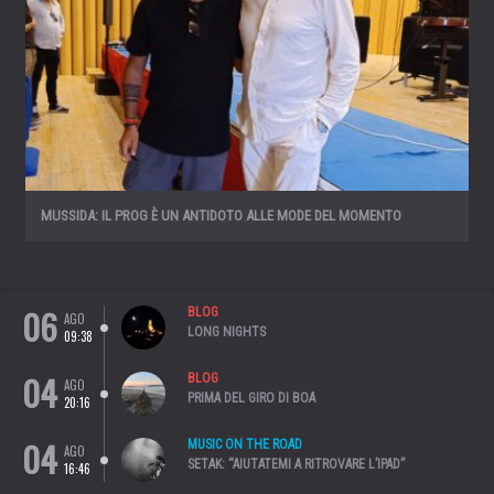
MUSSIDA: IL PROG È UN ANTIDOTO ALLE MODE DEL MOMENTO
06
BLOG
AGO
LONG NIGHTS
09:38
04
BLOG
AGO
PRIMA DEL GIRO DI BOA
20:16
04
MUSIC ON THE ROAD
AGO
SETAK: “AIUTATEMI A RITROVARE L’IPAD”
16:46