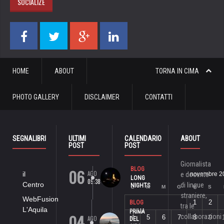
SOCIALIZE
HOME
ABOUT
TORNA IN CIMA
PHOTO GALLERY
DISCLAIMER
CONTATTI
SEGNALIBRI
ULTIMI
CALENDARIO
ABOUT
POST
POST
Giornalista
06
BLOG
AGO
il
e docente
novembre 2
LONG
09:38
Centro
di lingue
NIGHTS
L
M
M
G
V
S
straniere,
WebFusion
1
2
BLOG
tra le
L'Aquila
PRIMA
04
collaborazioni
4
5
6
7
8
9
AGO
DEL