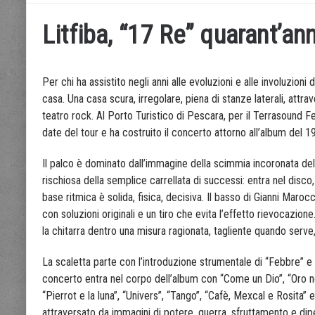
Litfiba, “17 Re” quarant’an
Per chi ha assistito negli anni alle evoluzioni e alle involuzioni
casa. Una casa scura, irregolare, piena di stanze laterali, attrave
teatro rock. Al Porto Turistico di Pescara, per il Terrasound F
date del tour e ha costruito il concerto attorno all’album del 19
Il palco è dominato dall’immagine della scimmia incoronata del
rischiosa della semplice carrellata di successi: entra nel disco, 
base ritmica è solida, fisica, decisiva. Il basso di Gianni Maroc
con soluzioni originali e un tiro che evita l’effetto rievocazion
la chitarra dentro una misura ragionata, tagliente quando serve
La scaletta parte con l’introduzione strumentale di “Febbre” e 
concerto entra nel corpo dell’album con “Come un Dio”, “Oro nero”
“Pierrot e la luna”, “Univers”, “Tango”, “Cafè, Mexcal e Rosita” e
attraversato da immagini di potere, guerra, sfruttamento e dip