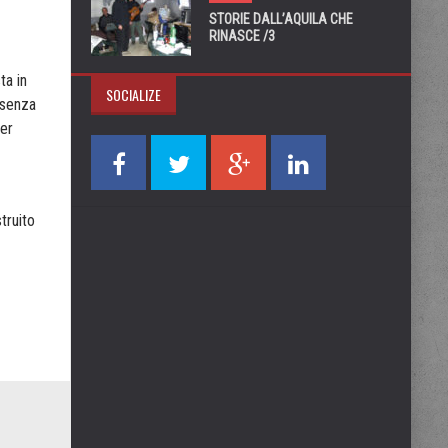
STORIE DALL’AQUILA CHE
RINASCE /3
ta in
SOCIALIZE
i senza
per
truito