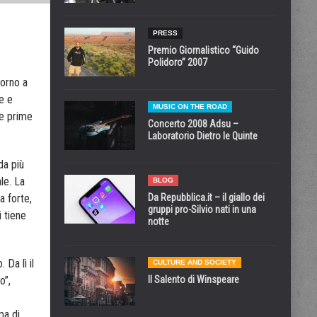
PRESS
Premio Giornalistico “Guido
Polidoro” 2007
torno a
ze e
MUSIC ON THE ROAD
le prime
Concerto 2008 Adsu –
Laboratorio Dietro le Quinte
da più
le. La
BLOG
Da Repubblica.it – il giallo dei
a forte,
gruppi pro-Silvio nati in una
i tiene
notte
Da lì il
CULTURE AND SOCIETY
Il Salento di Winspeare
o”,
ma di