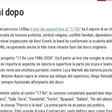
ni dopo
 del percorso Litfiba,
il tour dei quarant’anni di “17 Re”
ha il sapore di un ri
rsata da tensioni politiche, simboli religiosi, conflitti familiari, dipenden
estival organizzato da Best Eventi, la band ha confermato la scaletta del
86, recuperando anche la title track rimasta fuori dal disco originario.
 progetto “17 Re Live 1986-2026”. Da lì parte un live che sceglie la stra
ne rispetta le asperità, ne riporta in superficie la parte più scura e teatra
colo resta una struttura portante, mentre Luca Martelli alla batteria picchi
e. Antonio Aiazzi riapre le stanze più oblique del repertorio, Ghigo Renzull
, sempre funzionale all’impianto del disco.
mette subito al centro “17 Re”, la canzone completata quarant’anni dopo. 
, “Sulla Terra”, “Vendetta”, “Ferito”, “Apapaia”, “Ballata”, “Re del silenzi
 la stessa “Pierrot e la luna”. La prima parte ha un passo più politico,
endenze. Pelù prende di mira il patriarcato, parla dell’oro nero come for