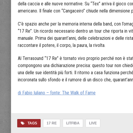
della caccia e alle nuove normative. Su “Tex” arriva il gioco con
americano. Il finale con “Cangaceiro” chiude nella dimensione più
C’è spazio anche per la memoria interna della band, con l’omagg
“17 Re”. Un ricordo necessario dentro un tour che riporta in vita 
manuale. Prima dei quarant’anni, delle celebrazioni e delle ri
raccontare il potere, il corpo, la paura, la rivolta.
Al Terrasound “17 Re” è tornato vivo proprio perché non è stato 
compongono una dichiarazione precisa: questo tour non chiede so
una delle sue identità più forti. Il ritorno a casa funziona perc
incoronata sullo sfondo e il rumore di un disco che, quarant’an
di Fabio Iuliano – fonte: The Walk of Fame
TAGS
17 RE
LITFIBA
LIVE