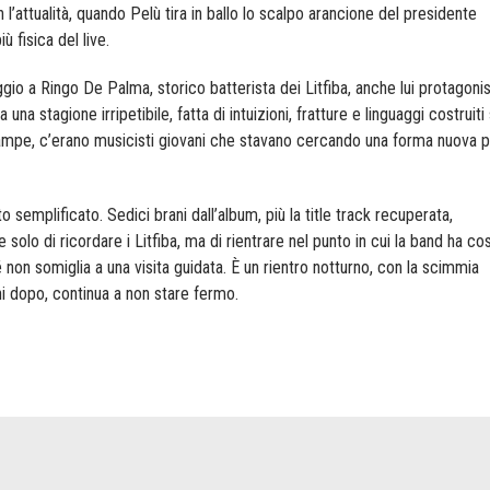
 l’attualità, quando Pelù tira in ballo lo scalpo arancione del presidente
 fisica del live.
io a Ringo De Palma, storico batterista dei Litfiba, anche lui protagonis
una stagione irripetibile, fatta di intuizioni, fratture e linguaggi costruit
stampe, c’erano musicisti giovani che stavano cercando una forma nuova 
semplificato. Sedici brani dall’album, più la title track recuperata,
lo di ricordare i Litfiba, ma di rientrare nel punto in cui la band ha cos
hé non somiglia a una visita guidata. È un rientro notturno, con la scimmia
ni dopo, continua a non stare fermo.