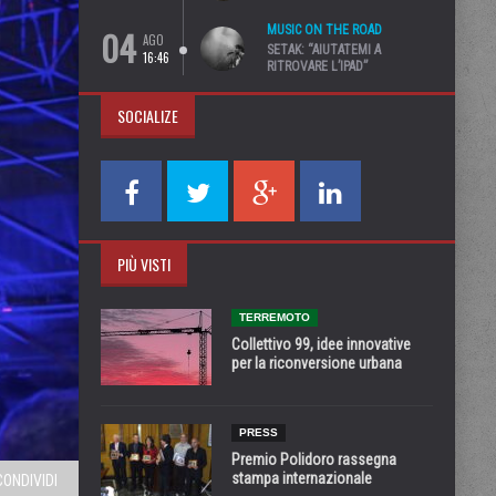
04
MUSIC ON THE ROAD
AGO
SETAK: “AIUTATEMI A
16:46
RITROVARE L’IPAD”
SOCIALIZE
PIÙ VISTI
TERREMOTO
Collettivo 99, idee innovative
per la riconversione urbana
PRESS
Premio Polidoro rassegna
stampa internazionale
CONDIVIDI