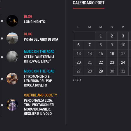
T
CALENDARIO POST
BLOG
LONG NIGHTS
L
M
M
G
V
BLOG
1
2
3
PRIMA DEL GIRO DI BOA
6
7
8
9
10
MUSIC ON THE ROAD
13
14
15
16
17
SETAK: “AIUTATEMI A
RITROVARE L’IPAD”
20
21
22
23
24
27
28
29
30
31
MUSIC ON THE ROAD
I TIROMANCINO E
« GIU
L’ENERGIA DEL POP-
ROCK A ROSETO
CULTURE AND SOCIETY
PERDONANZA 2026,
TRA I PROTAGONISTI
MORANDI, RANIERI,
GEOLIER E IL VOLO