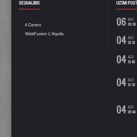
SEGNALIBRI
ULTIMI POS
06
AGO
09:38
il Centro
WebFusion L'Aquila
04
AGO
20:16
04
AGO
16:46
04
AGO
16:39
04
AGO
09:44