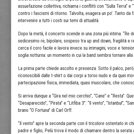
assuefazione collettiva, richiama i conflitti con “Sulla Terra” e
contro i fascismi di ritorno. Talvolta, esagera un po’. Tanto da f
intervenire a tutti i costi sui temi di attualità.
Dopo la metà, il concerto scende in una zona più intima. “Re de
sedicesimo re, bipolare, sospeso tra up and down, fragilità e re
cerca il coro facile e lavora invece su immagini, voce e tensione
soglia notturna: un momento in cui la band sembra tornare alla 
La prima parte chiede ascolto e presenza. Sotto il palco, però,
riconoscibili dalle t-shirt o dai corpi a torso nudo e da quei 
partecipazione fisica, immediata, quasi muscolare, che conosce
Si arriva dunque a “Gira nel mio cerchio”, “Cane” e “Resta”. Qu
“Desaparecido”, “Pirata” e “Litfiba 3”: “Il vento”, “Istanbul”, “San
brano “O Fortuna” di Carl Orff.
“Il vento” apre la seconda parte con il tricolore ostentato in c
padre e figlio, Pelù trova il modo di chiamare dentro la serata a