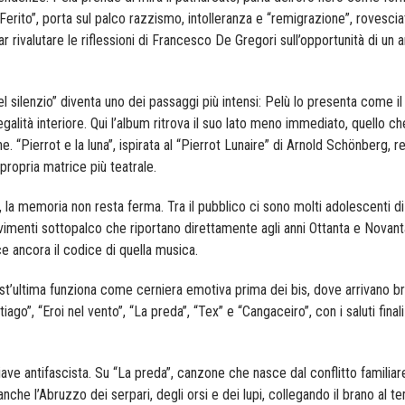
 “Ferito”, porta sul palco razzismo, intolleranza e “remigrazione”, rovescia
ar rivalutare le riflessioni di Francesco De Gregori sull’opportunità di un ar
l silenzio” diventa uno dei passaggi più intensi: Pelù lo presenta come il
galità interiore. Qui l’album ritrova il suo lato meno immediato, quello c
. “Pierrot e la luna”, ispirata al “Pierrot Lunaire” di Arnold Schönberg, r
propria matrice più teatrale.
 la memoria non resta ferma. Tra il pubblico ci sono molti adolescenti di 
movimenti sottopalco che riportano direttamente agli anni Ottanta e Novant
 ancora il codice di quella musica.
est’ultima funziona come cerniera emotiva prima dei bis, dove arrivano br
tiago”, “Eroi nel vento”, “La preda”, “Tex” e “Cangaceiro”, con i saluti finali
hiave antifascista. Su “La preda”, canzone che nasce dal conflitto familiar
nche l’Abruzzo dei serpari, degli orsi e dei lupi, collegando il brano al t