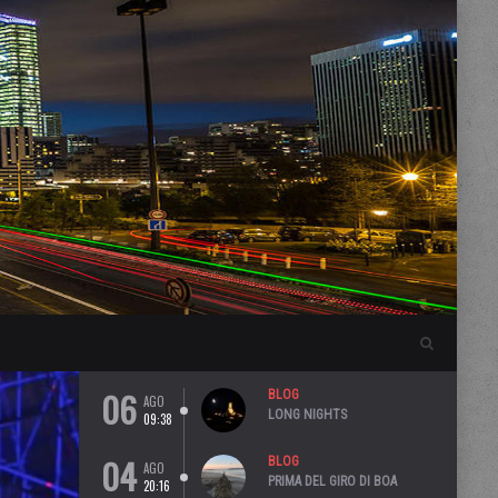
06
BLOG
AGO
LONG NIGHTS
09:38
04
BLOG
AGO
PRIMA DEL GIRO DI BOA
20:16