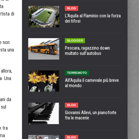
ta
BLOG
tista di
L’Aquila al Flaminio con la forza
dei tifosi
BLOGGER
he non
Pescara, ragazzino down
esta una
multato sull’autobus
allora,
TERREMOTO
a. Una
All’Aquila il carnevale più breve
al mondo
ani da
BLOG
 sul
Giovanni Allevi, un pianoforte
fra le macerie
e tra
ema
BLOG