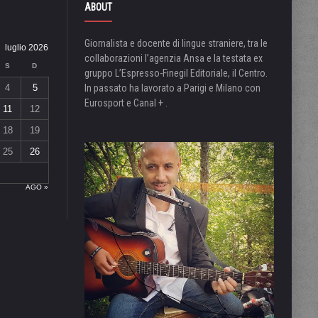
ABOUT
Giornalista e docente di lingue straniere, tra le
luglio 2026
collaborazioni l’agenzia Ansa e la testata ex
S
D
gruppo L’Espresso-Finegil Editoriale, il Centro.
4
5
In passato ha lavorato a Parigi e Milano con
Eurosport e Canal + .
11
12
18
19
25
26
AGO »