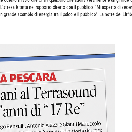
come questo il fatto che ci sia qualcuno che suona veramente è un grande 
’attesa è tutta nel rapporto diretto con il pubblico: “Mi aspetto di vede
 grande scambio di energia tra il palco e il pubblico”. La notte dei
Litfi