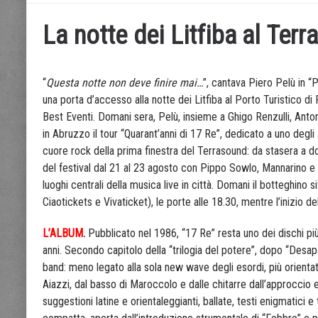
La notte dei Litfiba al Ter
“
Questa notte non deve finire mai…
”, cantava Piero Pelù in “P
una porta d’accesso alla notte dei
Litfiba
al Porto Turistico di
Best Eventi. Domani sera, Pelù, insieme a Ghigo Renzulli, Anton
in Abruzzo il tour “Quarant’anni di 17 Re”, dedicato a uno degli 
cuore rock della prima finestra del Terrasound: da stasera a d
del festival dal 21 al 23 agosto con Pippo Sowlo, Mannarino
luoghi centrali della musica live in città. Domani il botteghino s
Ciaotickets e Vivaticket), le porte alle 18.30, mentre l’inizio d
L’ALBUM
.
Pubblicato nel 1986, “17 Re” resta uno dei dischi pi
anni. Secondo capitolo della “trilogia del potere”, dopo “Desap
band: meno legato alla sola new wave degli esordi, più orientat
Aiazzi, dal basso di Maroccolo e dalle chitarre dall’approcci
suggestioni latine e orientaleggianti, ballate, testi enigmatici