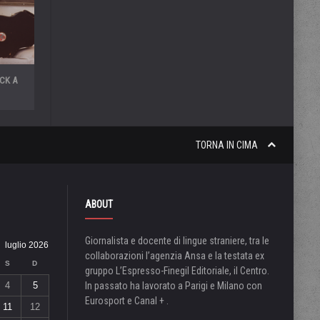
OCK A
TORNA IN CIMA
ABOUT
Giornalista e docente di lingue straniere, tra le
luglio 2026
collaborazioni l’agenzia Ansa e la testata ex
S
D
gruppo L’Espresso-Finegil Editoriale, il Centro.
4
5
In passato ha lavorato a Parigi e Milano con
Eurosport e Canal + .
11
12