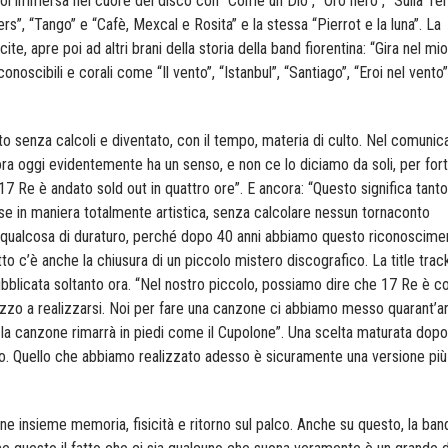
oi immersa nel cuore del disco con “Come un Dio”, “Oro nero”, “Sulla Ter
ivers”, “Tango” e “Cafè, Mexcal e Rosita” e la stessa “Pierrot e la luna”. La
e, apre poi ad altri brani della storia della band fiorentina: “Gira nel mio
conoscibili e corali come “Il vento”, “Istanbul”, “Santiago”, “Eroi nel vento”
ato senza calcoli e diventato, con il tempo, materia di culto. Nel comunic
ra oggi evidentemente ha un senso, e non ce lo diciamo da soli, per for
di 17 Re è andato sold out in quattro ore”. E ancora: “Questo significa tant
se in maniera totalmente artistica, senza calcolare nessun tornaconto
ualcosa di duraturo, perché dopo 40 anni abbiamo questo riconoscime
to c’è anche la chiusura di un piccolo mistero discografico. La title trac
 pubblicata soltanto ora. “Nel nostro piccolo, possiamo dire che 17 Re è 
zo a realizzarsi. Noi per fare una canzone ci abbiamo messo quarant’an
a canzone rimarrà in piedi come il Cupolone”. Una scelta maturata dopo 
mo. Quello che abbiamo realizzato adesso è sicuramente una versione più
ne insieme memoria, fisicità e ritorno sul palco. Anche su questo, la ban