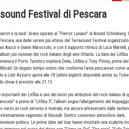
rasound Festival di Pescara
ierrot e la luna”, brano ispirato al “Pierrot Lunaire” di Arnold Schönberg. 
 Pescara, una delle serate più attese del Terrasound Festival organizzato
io Aiazzi e Gianni Maroccolo, e con il supporto ritmico di Luca Martelli,
album più visionari del rock italiano degli anni Ottanta. La data dei
Litfiba
omenica il Porto Turistico ospiterà Delia,
Litfiba
e Tony Pitony, prima del 
 e Morad. Un doppio tempo estivo che conferma l’area pescarese come u
ito a Lido Azzurro aprirà alle 18 (ultimi biglietti disponibili anche su Tick
ello show è previsto alle 21.15.
ù importanti dei
Litfiba
e uno dei lavori più ambiziosi del rock italiano di q
arecido” e prima di “
Litfiba
3”, l’album segna l’allargamento del linguaggio
o verso un rock nervoso e teatrale, ma ancora attraversato dalle tastier
o estremamente ragionato di Renzulli. Dentro convivono atmosfere dark,
 e tensione politica. Le prime date del tour hanno mostrato una scaletta m