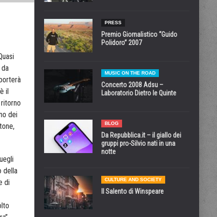
PRESS
Premio Giornalistico “Guido
Polidoro” 2007
Quasi
 da
MUSIC ON THE ROAD
 porterà
Concerto 2008 Adsu –
è il
Laboratorio Dietro le Quinte
ritorno
no dei
BLOG
etone,
Da Repubblica.it – il giallo dei
gruppi pro-Silvio nati in una
notte
uegli
 della
CULTURE AND SOCIETY
e di
Il Salento di Winspeare
olto