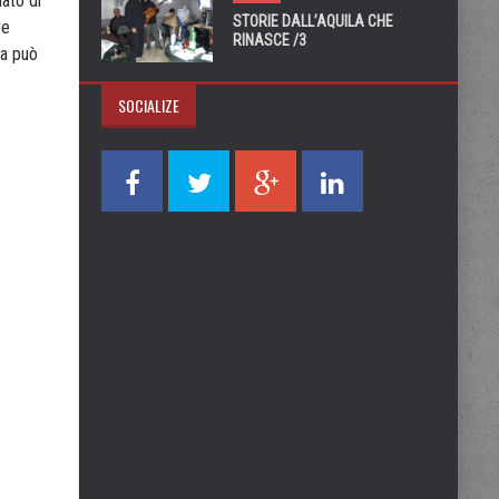
dato di
STORIE DALL’AQUILA CHE
re
RINASCE /3
ba
può
SOCIALIZE