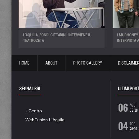
L’AQUILA, FONDI CITTADINI: INTERVIENE IL
I MUDHONEY E
TEATROZETA
INTERVISTA 
HOME
ABOUT
PHOTO GALLERY
DISCLAIME
SEGNALIBRI
ULTIMI POS
06
AGO
09:38
il Centro
WebFusion L'Aquila
04
AGO
20:16