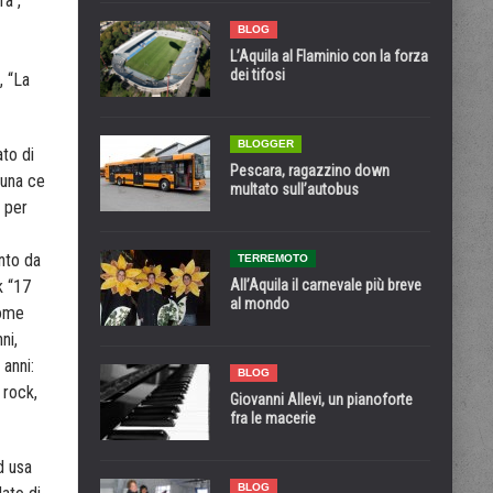
ra”,
BLOG
L’Aquila al Flaminio con la forza
dei tifosi
, “La
BLOGGER
ato di
Pescara, ragazzino down
tuna ce
multato sull’autobus
o per
nto da
TERREMOTO
All’Aquila il carnevale più breve
k “17
al mondo
come
ni,
anni:
BLOG
 rock,
Giovanni Allevi, un pianoforte
fra le macerie
d usa
BLOG