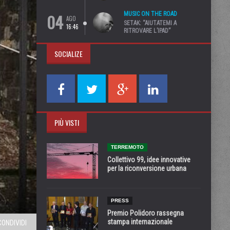
04
MUSIC ON THE ROAD
AGO
SETAK: “AIUTATEMI A
16:46
RITROVARE L’IPAD”
SOCIALIZE
PIÙ VISTI
TERREMOTO
Collettivo 99, idee innovative
per la riconversione urbana
PRESS
Premio Polidoro rassegna
stampa internazionale
CONDIVIDI