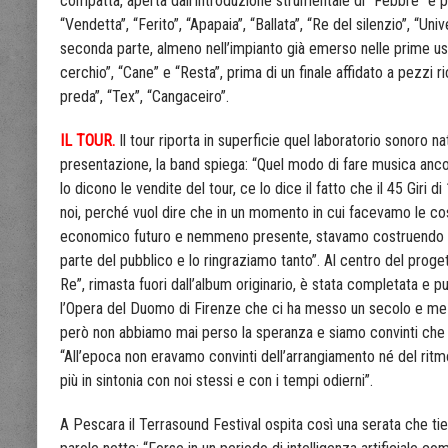
compatta, aperta dall’introduzione strumentale di “Febbre” e p
“Vendetta”, “Ferito”, “Apapaia”, “Ballata”, “Re del silenzio”, “Un
seconda parte, almeno nell’impianto già emerso nelle prime uscit
cerchio”, “Cane” e “Resta”, prima di un finale affidato a pezzi ri
preda”, “Tex”, “Cangaceiro”.
IL TOUR.
Il tour riporta in superficie quel laboratorio sonoro n
presentazione, la band spiega: “Quel modo di fare musica anco
lo dicono le vendite del tour, ce lo dice il fatto che il 45 Giri 
noi, perché vuol dire che in un momento in cui facevamo le co
economico futuro e nemmeno presente, stavamo costruendo q
parte del pubblico e lo ringraziamo tanto”. Al centro del proget
Re”, rimasta fuori dall’album originario, è stata completata e
l’Opera del Duomo di Firenze che ci ha messo un secolo e mez
però non abbiamo mai perso la speranza e siamo convinti che l
“All’epoca non eravamo convinti dell’arrangiamento né del rit
più in sintonia con noi stessi e con i tempi odierni”.
A Pescara il Terrasound Festival ospita così una serata che tie