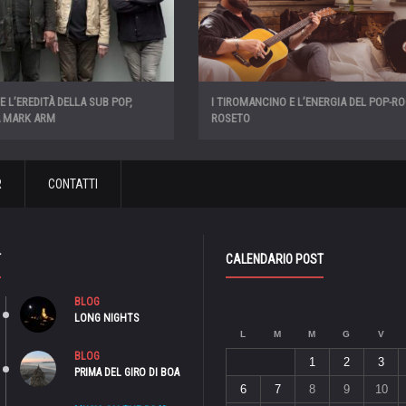
 L’EREDITÀ DELLA SUB POP,
I TIROMANCINO E L’ENERGIA DEL POP-R
A MARK ARM
ROSETO
R
CONTATTI
T
CALENDARIO POST
BLOG
LONG NIGHTS
L
M
M
G
V
BLOG
1
2
3
PRIMA DEL GIRO DI BOA
6
7
8
9
10