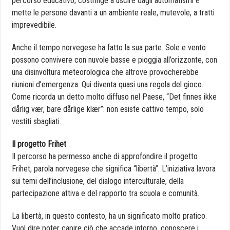
percorso educativo, costringe a uscire dagli automatismi e
mette le persone davanti a un ambiente reale, mutevole, a tratti
imprevedibile.
Anche il tempo norvegese ha fatto la sua parte. Sole e vento
possono convivere con nuvole basse e pioggia all’orizzonte, con
una disinvoltura meteorologica che altrove provocherebbe
riunioni d’emergenza. Qui diventa quasi una regola del gioco.
Come ricorda un detto molto diffuso nel Paese, “Det finnes ikke
dårlig vær, bare dårlige klær”: non esiste cattivo tempo, solo
vestiti sbagliati.
Il progetto Frihet
Il percorso ha permesso anche di approfondire il progetto
Frihet, parola norvegese che significa “libertà”. L’iniziativa lavora
sui temi dell’inclusione, del dialogo interculturale, della
partecipazione attiva e del rapporto tra scuola e comunità.
La libertà, in questo contesto, ha un significato molto pratico.
Vuol dire poter capire ciò che accade intorno, conoscere i