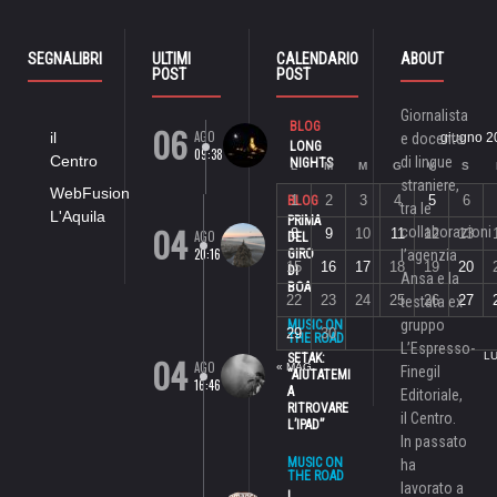
SEGNALIBRI
ULTIMI
CALENDARIO
ABOUT
POST
POST
Giornalista
06
BLOG
AGO
il
e docente
giugno 2
LONG
09:38
Centro
di lingue
NIGHTS
L
M
M
G
V
S
straniere,
WebFusion
1
2
3
4
5
6
BLOG
tra le
L'Aquila
PRIMA
04
collaborazioni
8
9
10
11
12
13
AGO
DEL
20:16
GIRO
l’agenzia
15
16
17
18
19
20
DI
Ansa e la
BOA
22
23
24
25
26
27
testata ex
gruppo
MUSIC ON
29
30
THE ROAD
L’Espresso-
04
LU
SETAK:
AGO
« MAG
Finegil
“AIUTATEMI
16:46
A
Editoriale,
RITROVARE
il Centro.
L’IPAD”
In passato
MUSIC ON
ha
THE ROAD
lavorato a
I