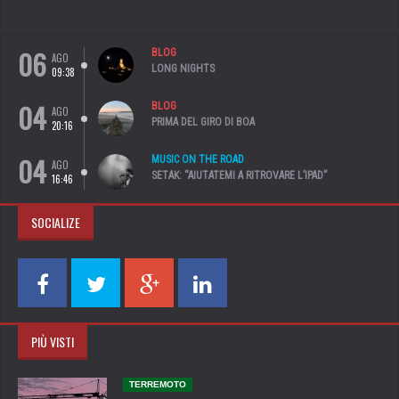
06
BLOG
AGO
LONG NIGHTS
09:38
04
BLOG
AGO
PRIMA DEL GIRO DI BOA
20:16
04
MUSIC ON THE ROAD
AGO
SETAK: “AIUTATEMI A RITROVARE L’IPAD”
16:46
SOCIALIZE
PIÙ VISTI
TERREMOTO