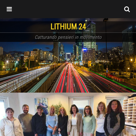
LITHIUM 24
Catturando pensieri in movimento