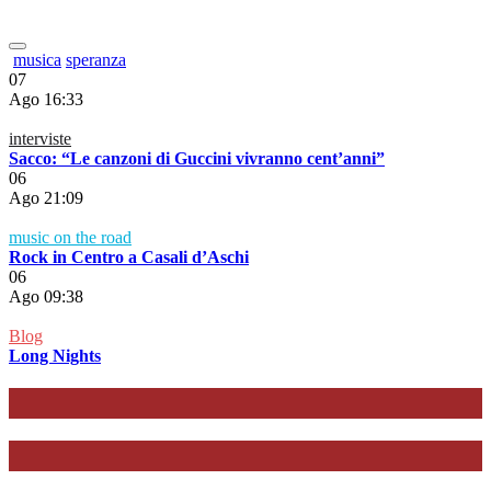
speranza che
musica
speranza
07
Ago
16:33
interviste
Sacco: “Le canzoni di Guccini vivranno cent’anni”
06
Ago
21:09
music on the road
Rock in Centro a Casali d’Aschi
06
Ago
09:38
Blog
Long Nights
Socialize
Più visti