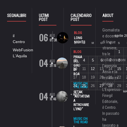
SEGNALIBRI
ULTIMI
CALENDARIO
ABOUT
POST
POST
Giornalista
06
BLOG
AGO
il
e docente
aprile 
LONG
09:38
Centro
di lingue
NIGHTS
L
M
M
G
V
S
straniere,
WebFusion
1
BLOG
tra le
L'Aquila
PRIMA
04
collaborazioni
3
4
5
6
7
8
AGO
DEL
20:16
GIRO
l’agenzia
10
11
12
13
14
15
DI
Ansa e la
BOA
17
18
19
20
21
22
testata ex
gruppo
MUSIC ON
24
25
26
27
28
29
THE ROAD
L’Espresso-
04
MA
SETAK:
AGO
« MAR
Finegil
“AIUTATEMI
16:46
A
Editoriale,
RITROVARE
il Centro.
L’IPAD”
In passato
MUSIC ON
ha
THE ROAD
lavorato a