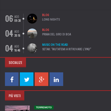
06
BLOG
AGO
LONG NIGHTS
09:38
04
BLOG
AGO
PRIMA DEL GIRO DI BOA
20:16
04
MUSIC ON THE ROAD
AGO
SETAK: “AIUTATEMI A RITROVARE L’IPAD”
16:46
SOCIALIZE
PIÙ VISTI
TERREMOTO