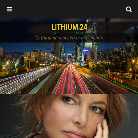
LITHIUM 24
Catturando pensieri in movimento