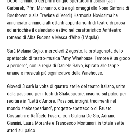
Dopo l’annuncio dei primi cinque spettacoli musicali (Jan
Garbarek, Pfm, Mannarino, oltre agli omaggi alla Nona Sinfonia di
Beethoven e alla Traviata di Verdi) Harmonia Novissima ha
annunciato annuncia altrettanti appuntamenti di teatro di prosa
ad arricchire il calendario estivo nel caratteristico Anfiteatro
romano di Alba Fucens a Massa d’Albe (L’Aquila).
Sarà Melania Giglio, mercoledì 2 agosto, la protagonista dello
spettacolo di teatro-musica “Amy Winehouse, l’amore è un gioco
a perdere”, con la regia di Daniele Salvo, ispirato alle tappe
umane e musicali più significative della Winehouse.
Giovedì 3 sarà la volta di quattro stelle del teatro italiano, unite
dalla passione per i testi di Shakespeare, insieme sul palco per
recitare in “Letti d’Amore. Passioni, intrighi, tradimenti nel
mondo shakespeariano”, progetto-spettacolo di Fausto
Costantini e Raffaele Fusaro, con Giuliana De Sio, Adriano
Giannini, Laura Morante e Francesco Montanari; in totale sette
attori sul palco.