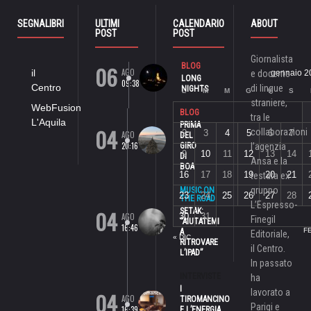
SEGNALIBRI
ULTIMI
CALENDARIO
ABOUT
POST
POST
Giornalista
06
BLOG
AGO
il
e docente
gennaio 2
LONG
09:38
Centro
di lingue
NIGHTS
L
M
M
G
V
S
straniere,
WebFusion
BLOG
tra le
L'Aquila
PRIMA
04
collaborazioni
2
3
4
5
6
7
AGO
DEL
20:16
GIRO
l’agenzia
9
10
11
12
13
14
DI
Ansa e la
BOA
16
17
18
19
20
21
testata ex
gruppo
MUSIC ON
23
24
25
26
27
28
THE ROAD
L’Espresso-
04
SETAK:
AGO
30
31
Finegil
“AIUTATEMI
16:46
F
A
Editoriale,
« DIC
RITROVARE
il Centro.
L’IPAD”
In passato
INTERVISTE
ha
I
lavorato a
04
AGO
TIROMANCINO
Parigi e
16:39
E L’ENERGIA