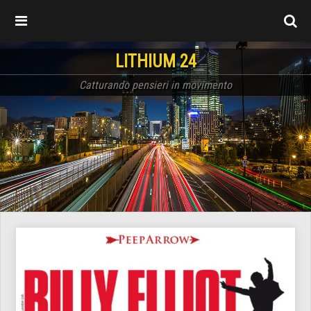
LITHIUM 24
Catturando pensieri in movimento