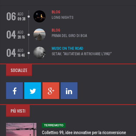
06
BLOG
AGO
LONG NIGHTS
09:38
04
BLOG
AGO
PRIMA DEL GIRO DI BOA
20:16
04
MUSIC ON THE ROAD
AGO
SETAK: “AIUTATEMI A RITROVARE L’IPAD”
16:46
SOCIALIZE
PIÙ VISTI
TERREMOTO
Collettivo 99, idee innovative per la riconversione