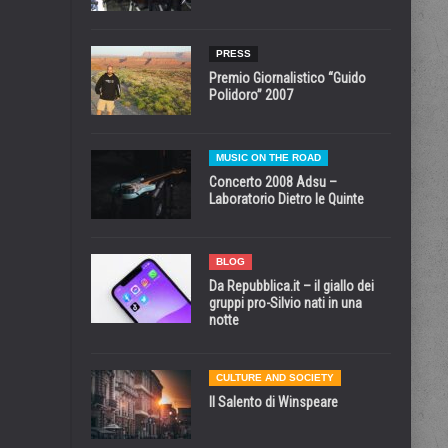
PRESS
Premio Giornalistico “Guido
Polidoro” 2007
MUSIC ON THE ROAD
Concerto 2008 Adsu –
Laboratorio Dietro le Quinte
BLOG
Da Repubblica.it – il giallo dei
gruppi pro-Silvio nati in una
notte
CULTURE AND SOCIETY
Il Salento di Winspeare