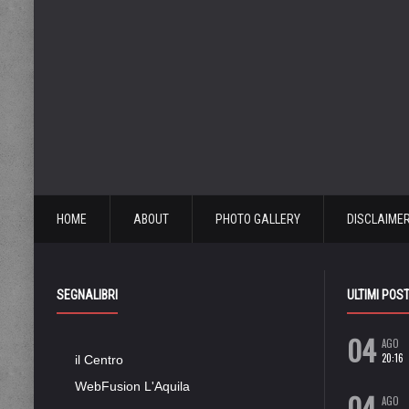
HOME
ABOUT
PHOTO GALLERY
DISCLAIME
SEGNALIBRI
ULTIMI POS
04
AGO
20:16
il Centro
WebFusion L'Aquila
04
AGO