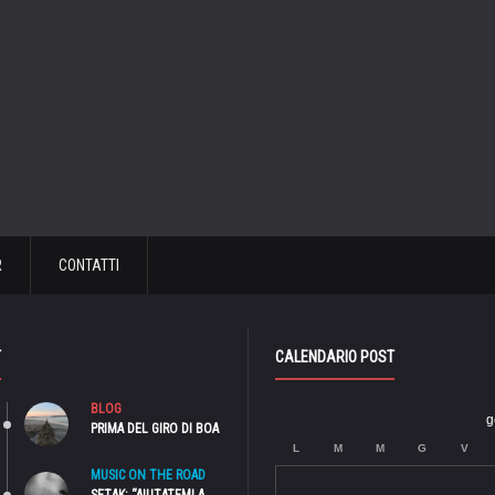
R
CONTATTI
T
CALENDARIO POST
BLOG
g
PRIMA DEL GIRO DI BOA
L
M
M
G
V
MUSIC ON THE ROAD