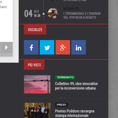
RITROVARE L’IPAD”
un
ntano
04
INTERVISTE
AGO
I TIROMANCINO E L’ENERGIA
16:39
DEL POP-ROCK A ROSETO
SOCIALIZE
PIÙ VISTI
TERREMOTO
Collettivo 99, idee innovative
per la riconversione urbana
PRESS
Premio Polidoro rassegna
stampa internazionale