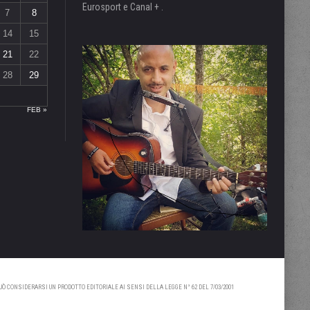
Eurosport e Canal + .
7
8
14
15
21
22
28
29
FEB »
 CONSIDERARSI UN PRODOTTO EDITORIALE AI SENSI DELLA LEGGE N° 62 DEL 7/03/2001