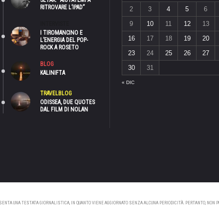
SETAK: “AIUTATEMI A
RITROVARE L’IPAD”
2
3
4
5
6
9
10
11
12
13
INTERVISTE
I TIROMANCINO E
16
17
18
19
20
L’ENERGIA DEL POP-
ROCK A ROSETO
23
24
25
26
27
BLOG
30
31
KALINIFTA
« DIC
TRAVELBLOG
ODISSEA, DUE QUOTES
DAL FILM DI NOLAN
NTA UNA TESTATA GIORNALISTICA, IN QUANTO VIENE AGGIORNATO SENZA ALCUNA PERIODICITÀ. PERTANTO, NON PUÒ