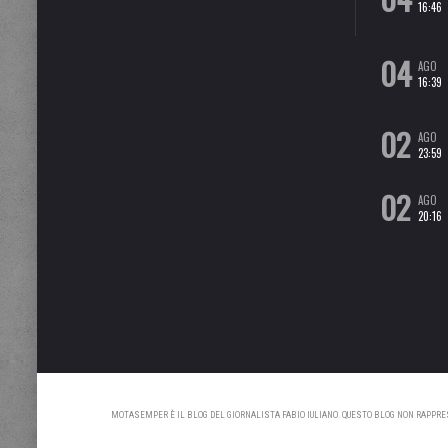
16:46
04
AGO
16:39
02
AGO
23:59
02
AGO
20:16
MOTASEMPER È IL BLOG DEL GIORNALISTA FABIO IULIANO. QUESTO BLOG NON RAPPRESE