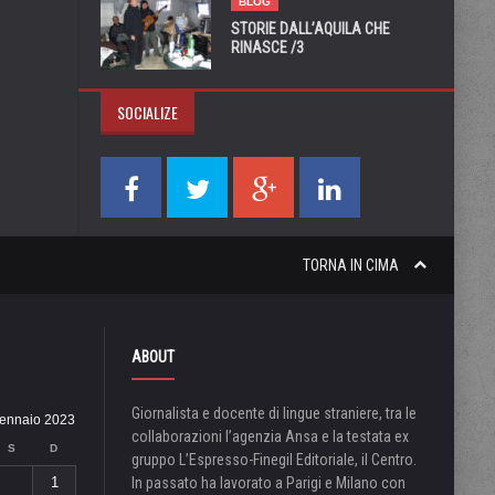
BLOG
STORIE DALL’AQUILA CHE
RINASCE /3
SOCIALIZE
TORNA IN CIMA
ABOUT
Giornalista e docente di lingue straniere, tra le
ennaio 2023
collaborazioni l’agenzia Ansa e la testata ex
S
D
gruppo L’Espresso-Finegil Editoriale, il Centro.
1
In passato ha lavorato a Parigi e Milano con