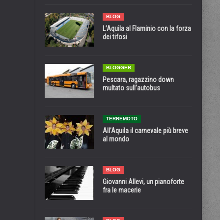
BLOG
L’Aquila al Flaminio con la forza
dei tifosi
BLOGGER
Pescara, ragazzino down
multato sull’autobus
TERREMOTO
All’Aquila il carnevale più breve
al mondo
BLOG
Giovanni Allevi, un pianoforte
fra le macerie