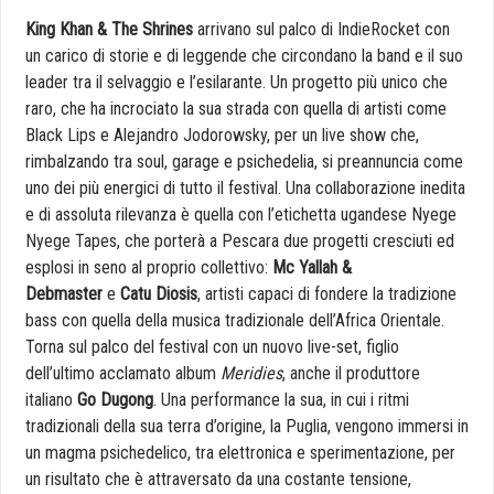
King Khan & The Shrines
arrivano sul palco di IndieRocket con
un carico di storie e di leggende che circondano la band e il suo
leader tra il selvaggio e l’esilarante. Un progetto più unico che
raro, che ha incrociato la sua strada con quella di artisti come
Black Lips e Alejandro Jodorowsky, per un live show che,
rimbalzando tra soul, garage e psichedelia, si preannuncia come
uno dei più energici di tutto il festival. Una collaborazione inedita
e di assoluta rilevanza è quella con l’etichetta ugandese Nyege
Nyege Tapes, che porterà a Pescara due progetti cresciuti ed
esplosi in seno al proprio collettivo:
Mc Yallah &
Debmaster
e
Catu Diosis
, artisti capaci di fondere la tradizione
bass con quella della musica tradizionale dell’Africa Orientale.
Torna sul palco del festival con un nuovo live-set, figlio
dell’ultimo acclamato album
Meridies
, anche il produttore
italiano
Go Dugong
. Una performance la sua, in cui i ritmi
tradizionali della sua terra d’origine, la Puglia, vengono immersi in
un magma psichedelico, tra elettronica e sperimentazione, per
un risultato che è attraversato da una costante tensione,