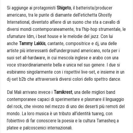
Si aggiunge ai protagonisti
Shigeto
, il batterista/producer
americano, tra le punte di diamante dell’etichetta Ghostly
International, diventato alfiere di un suono che sta a cavallo di
diversi mondi contemporaneamente, tra l’hip-hop strumentale, le
sfumature Idm, i beat house e le melodie del jazz. Con lui
anche
Tammy Lakkis
, cantante, compositrice e dj, una delle
artiste più interessanti dell’underground americano, nota per i
suoi set all-hardware, in cui mescola inglese e arabo con una
voce straordinariamente bella e unica nel suo genere. I due si
esibiranno singolarmente con i rispettivi live-set, e insieme in un
dj-set b2b che attraverserà diversi colori dello spettro dance.
Dal Mali arrivano invece i
Tamikrest
, una delle migliori band
contemporanee capaci di sperimentare e plasmare il linguaggio
del rock, che vivono nel mezzo di uno dei deserti più remoti del
mondo. La loro musica è un tributo all’identità tuareg, con
l’obiettivo di far conoscere la poesia e la cultura Tamasheq a
platee e palcoscenici internazionali.