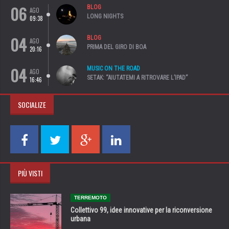
06
BLOG
AGO
LONG NIGHTS
09:38
04
BLOG
AGO
PRIMA DEL GIRO DI BOA
20:16
04
MUSIC ON THE ROAD
AGO
SETAK: “AIUTATEMI A RITROVARE L’IPAD”
16:46
SOCIALIZE
PIÙ VISTI
TERREMOTO
Collettivo 99, idee innovative per la riconversione
urbana