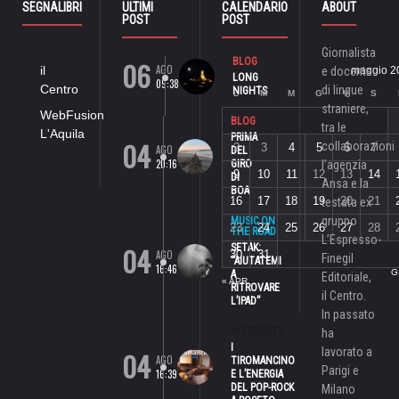
SEGNALIBRI
ULTIMI
CALENDARIO
ABOUT
POST
POST
Giornalista
06
BLOG
AGO
il
e docente
maggio 2
LONG
09:38
Centro
di lingue
NIGHTS
L
M
M
G
V
S
straniere,
WebFusion
BLOG
tra le
L'Aquila
PRIMA
04
collaborazioni
2
3
4
5
6
7
AGO
DEL
20:16
GIRO
l’agenzia
9
10
11
12
13
14
DI
Ansa e la
BOA
16
17
18
19
20
21
testata ex
gruppo
MUSIC ON
23
24
25
26
27
28
THE ROAD
L’Espresso-
04
SETAK:
AGO
30
31
Finegil
“AIUTATEMI
16:46
G
A
Editoriale,
« APR
RITROVARE
il Centro.
L’IPAD”
In passato
INTERVISTE
ha
I
lavorato a
04
AGO
TIROMANCINO
Parigi e
16:39
E L’ENERGIA
DEL POP-ROCK
Milano