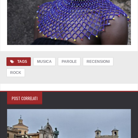
TAGS
MUSICA
PAROLE
RECENSIONI
ROCK
POST CORRELATI