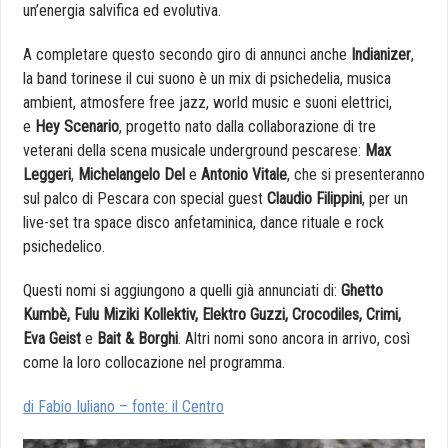
un’energia salvifica ed evolutiva.
A completare questo secondo giro di annunci anche
Indianizer
,
la band torinese il cui suono è un mix di psichedelia, musica
ambient, atmosfere free jazz, world music e suoni elettrici,
e
Hey Scenario
, progetto nato dalla collaborazione di tre
veterani della scena musicale underground pescarese:
Max
Leggeri
,
Michelangelo Del
e
Antonio Vitale
, che si presenteranno
sul palco di Pescara con special guest
Claudio Filippini
, per un
live-set tra space disco anfetaminica, dance rituale e rock
psichedelico.
Questi nomi si aggiungono a quelli già annunciati di:
Ghetto
Kumbè, Fulu Miziki Kollektiv, Elektro Guzzi, Crocodiles, Crimi,
Eva Geist
e
Bait & Borghi
. Altri nomi sono ancora in arrivo, così
come la loro collocazione nel programma.
di Fabio Iuliano – fonte: il Centro