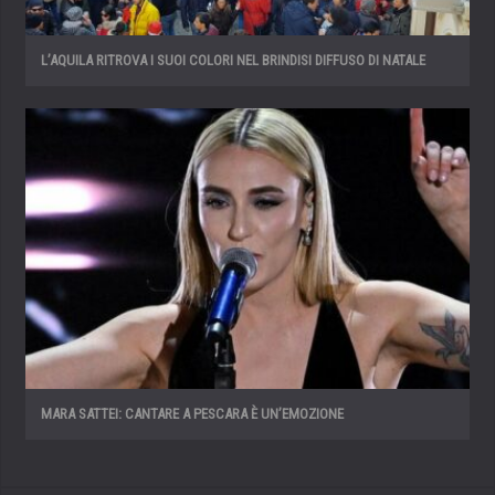
L’AQUILA RITROVA I SUOI COLORI NEL BRINDISI DIFFUSO DI NATALE
MARA SATTEI: CANTARE A PESCARA È UN’EMOZIONE