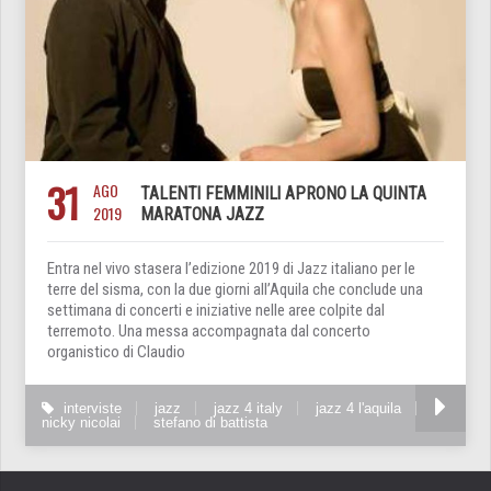
31
AGO
TALENTI FEMMINILI APRONO LA QUINTA
2019
MARATONA JAZZ
Entra nel vivo stasera l’edizione 2019 di Jazz italiano per le
terre del sisma, con la due giorni all’Aquila che conclude una
settimana di concerti e iniziative nelle aree colpite dal
terremoto. Una messa accompagnata dal concerto
organistico di Claudio
interviste
jazz
jazz 4 italy
jazz 4 l'aquila
nicky nicolai
stefano di battista