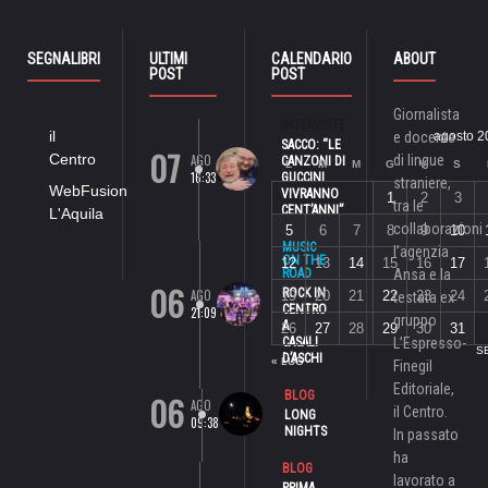
SEGNALIBRI
ULTIMI
CALENDARIO
ABOUT
POST
POST
Giornalista
INTERVISTE
il
e docente
agosto 2
SACCO: “LE
07
Centro
AGO
di lingue
CANZONI DI
L
M
M
G
V
S
16:33
GUCCINI
straniere,
WebFusion
VIVRANNO
1
2
3
tra le
CENT’ANNI”
L'Aquila
collaborazioni
5
6
7
8
9
10
MUSIC
l’agenzia
ON THE
12
13
14
15
16
17
ROAD
Ansa e la
06
ROCK IN
AGO
19
20
21
22
23
24
testata ex
CENTRO
21:09
gruppo
A
26
27
28
29
30
31
CASALI
L’Espresso-
S
D’ASCHI
« LUG
Finegil
Editoriale,
06
BLOG
AGO
il Centro.
LONG
09:38
NIGHTS
In passato
ha
BLOG
lavorato a
PRIMA