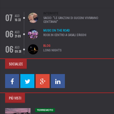
07
INTERVISTE
AGO
SACCO: “LE CANZONI DI GUCCINI VIVRANNO
16:33
CENT’ANNI”
06
MUSIC ON THE ROAD
AGO
ROCK IN CENTRO A CASALI D’ASCHI
21:09
06
BLOG
AGO
LONG NIGHTS
09:38
SOCIALIZE
PIÙ VISTI
TERREMOTO