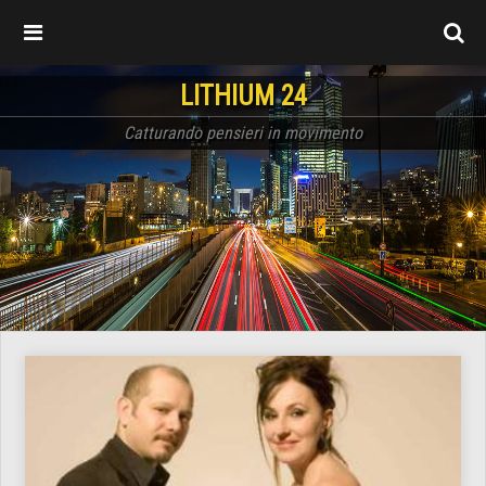
LITHIUM 24
Catturando pensieri in movimento