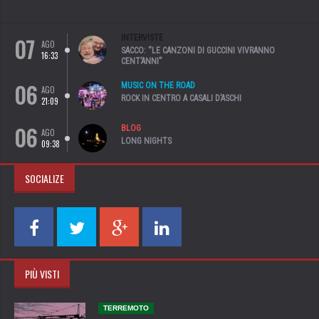
07
INTERVISTE
AGO
SACCO: “LE CANZONI DI GUCCINI VIVRANNO
16:33
CENT’ANNI”
06
MUSIC ON THE ROAD
AGO
ROCK IN CENTRO A CASALI D’ASCHI
21:09
06
BLOG
AGO
LONG NIGHTS
09:38
SOCIALIZE
PIÙ VISTI
TERREMOTO