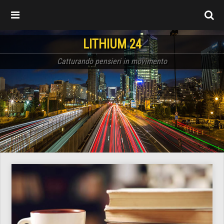
LITHIUM 24
Catturando pensieri in movimento