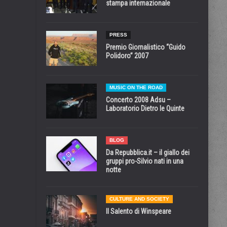
stampa internazionale
PRESS
Premio Giornalistico “Guido
Polidoro” 2007
MUSIC ON THE ROAD
Concerto 2008 Adsu –
Laboratorio Dietro le Quinte
BLOG
Da Repubblica.it – il giallo dei
gruppi pro-Silvio nati in una
notte
CULTURE AND SOCIETY
Il Salento di Winspeare