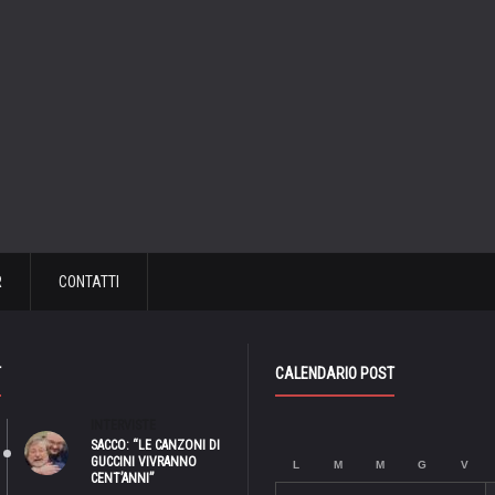
R
CONTATTI
T
CALENDARIO POST
INTERVISTE
SACCO: “LE CANZONI DI
GUCCINI VIVRANNO
L
M
M
G
V
CENT’ANNI”