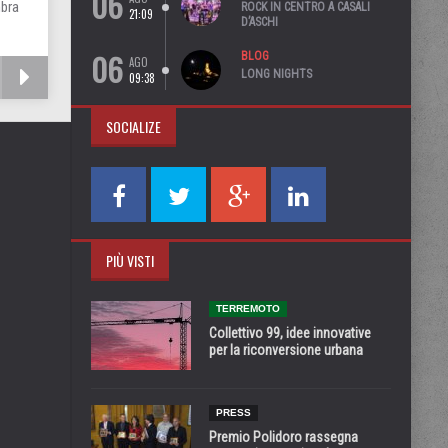
06
mbra
ROCK IN CENTRO A CASALI
21:09
D’ASCHI
06
BLOG
AGO
LONG NIGHTS
09:38
SOCIALIZE
PIÙ VISTI
TERREMOTO
Collettivo 99, idee innovative
per la riconversione urbana
PRESS
Premio Polidoro rassegna