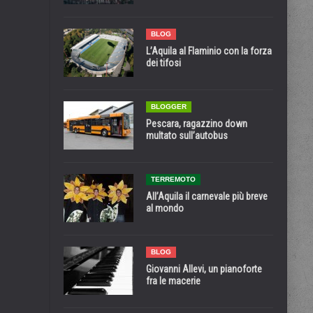
BLOG
L’Aquila al Flaminio con la forza
dei tifosi
BLOGGER
Pescara, ragazzino down
multato sull’autobus
TERREMOTO
All’Aquila il carnevale più breve
al mondo
BLOG
Giovanni Allevi, un pianoforte
fra le macerie