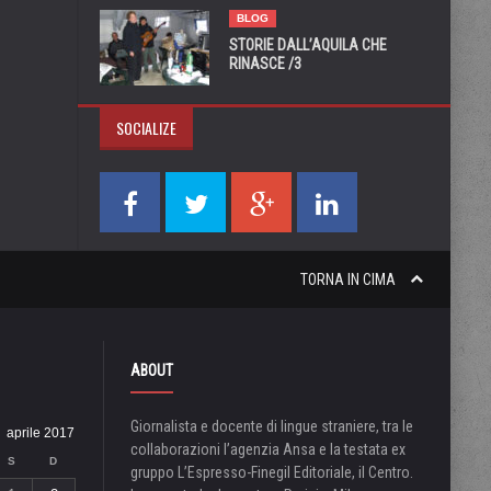
BLOG
STORIE DALL’AQUILA CHE
RINASCE /3
SOCIALIZE
TORNA IN CIMA
ABOUT
Giornalista e docente di lingue straniere, tra le
aprile 2017
collaborazioni l’agenzia Ansa e la testata ex
S
D
gruppo L’Espresso-Finegil Editoriale, il Centro.