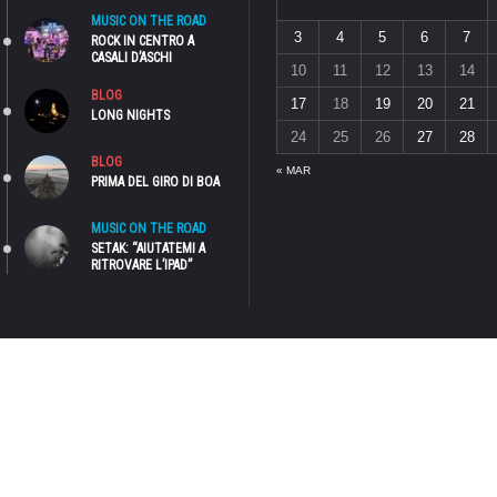
MUSIC ON THE ROAD
3
4
5
6
7
ROCK IN CENTRO A
CASALI D’ASCHI
10
11
12
13
14
BLOG
17
18
19
20
21
LONG NIGHTS
24
25
26
27
28
BLOG
« MAR
PRIMA DEL GIRO DI BOA
MUSIC ON THE ROAD
SETAK: “AIUTATEMI A
RITROVARE L’IPAD”
NTA UNA TESTATA GIORNALISTICA, IN QUANTO VIENE AGGIORNATO SENZA ALCUNA PERIODICITÀ. PERTANTO, NON PUÒ