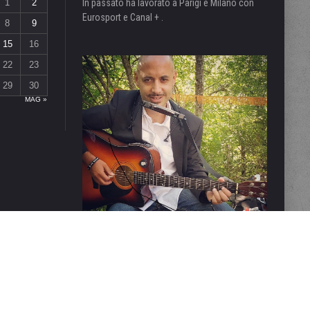
1
2
In passato ha lavorato a Parigi e Milano con
Eurosport e Canal + .
8
9
15
16
22
23
29
30
MAG »
 CONSIDERARSI UN PRODOTTO EDITORIALE AI SENSI DELLA LEGGE N° 62 DEL 7/03/2001