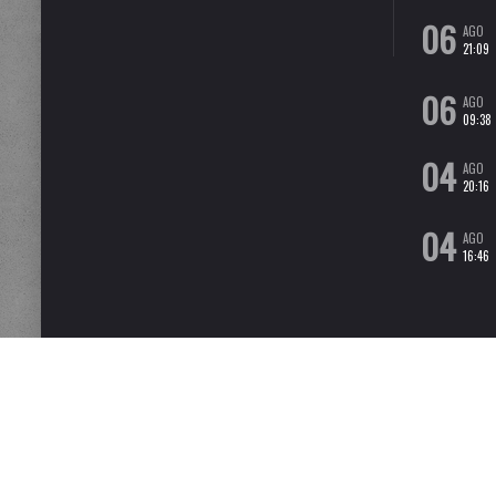
06
AGO
21:09
06
AGO
09:38
04
AGO
20:16
04
AGO
16:46
MOTASEMPER È IL BLOG DEL GIORNALISTA FABIO IULIANO. QUESTO BLOG NON RAPPRESE