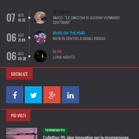
07
INTERVISTE
AGO
SACCO: “LE CANZONI DI GUCCINI VIVRANNO
16:33
CENT’ANNI”
06
MUSIC ON THE ROAD
AGO
ROCK IN CENTRO A CASALI D’ASCHI
21:09
06
BLOG
AGO
LONG NIGHTS
09:38
SOCIALIZE
PIÙ VISTI
TERREMOTO
Collettivo 99, idee innovative per la riconversione