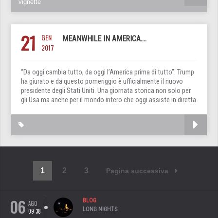
vignette
21
GEN
MEANWHILE IN AMERICA….
2017
“Da oggi cambia tutto, da oggi l’America prima di tutto”. Trump
ha giurato e da questo pomeriggio è ufficialmente il nuovo
presidente degli Stati Uniti. Una giornata storica non solo per
gli Usa ma anche per il mondo intero che oggi assiste in diretta
1
2
3
Pagina successiva
06
BLOG
AGO
LONG NIGHTS
09:38