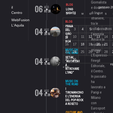
Giornalista
06
BLOG
AGO
il
e docente
gennaio 2
LONG
09:38
Centro
di lingue
NIGHTS
L
M
M
G
V
S
straniere,
WebFusion
BLOG
tra le
L'Aquila
PRIMA
04
collaborazioni
2
3
4
5
6
7
AGO
DEL
20:16
GIRO
l’agenzia
9
10
11
12
13
14
DI
Ansa e la
BOA
16
17
18
19
20
21
testata ex
gruppo
MUSIC ON
23
24
25
26
27
28
THE ROAD
L’Espresso-
04
SETAK:
AGO
30
31
Finegil
“AIUTATEMI
16:46
F
A
Editoriale,
« DIC
RITROVARE
il Centro.
L’IPAD”
In passato
MUSIC ON
ha
THE ROAD
lavorato a
04
I
AGO
Parigi e
TIROMANCINO
16:39
E L’ENERGIA
Milano
DEL POP-ROCK
con
A ROSETO
Eurosport
CULTURE AND