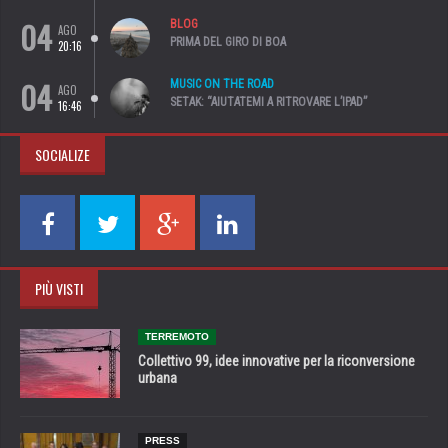
04
BLOG
AGO
PRIMA DEL GIRO DI BOA
20:16
04
MUSIC ON THE ROAD
AGO
SETAK: “AIUTATEMI A RITROVARE L’IPAD”
16:46
SOCIALIZE
PIÙ VISTI
TERREMOTO
Collettivo 99, idee innovative per la riconversione
urbana
PRESS