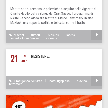
Mentre non si fermano le polemiche a seguito della vignetta di
Charlie Hebdo sulla valanga del Gran Sasso, il programma di
RaiTre Gazebo affida alla matita di Marco Dambrosio, in arte
Makkok, una risposta sottile e delicata, come il tratto
disegni
fumetti
Makkok
matita
Tragedia Gran Sasso
vignetta
21
GEN
RESISTERE…
2017
Emergenza Abruzzo
hotel rigopiano
slavina
terremoto