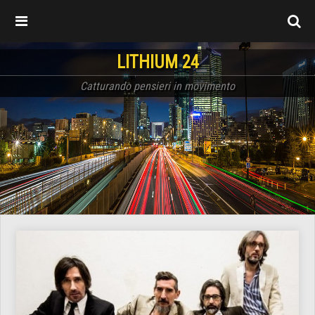
LITHIUM 24
Catturando pensieri in movimento