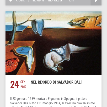
incidenti
incidenti in montagna
lutti
24
GEN
NEL RICORDO DI SALVADOR DALÌ
2017
Il 23 gennaio 1989 moriva a Figueres, in Spagna, il pittore
Salvador Dalì. Nato l’11 maggio 1904, si avvicinò giovanissimo