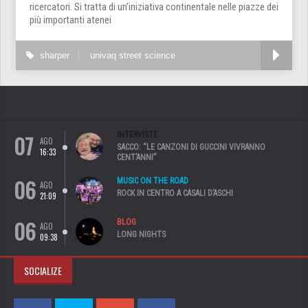
ricercatori. Si tratta di un’iniziativa continentale nelle piazze dei
più importanti atenei
sharper
univaq street science
07
INTERVISTE
AGO
SACCO: “LE CANZONI DI GUCCINI VIVRANNO
16:33
CENT’ANNI”
06
MUSIC ON THE ROAD
AGO
ROCK IN CENTRO A CASALI D’ASCHI
21:09
06
BLOG
AGO
LONG NIGHTS
09:38
SOCIALIZE