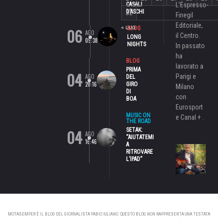
CASALI
L’Espresso-
D’ASCHI
31
Finegil
Editoriale,
06
« LUG
BLOG
AGO
il Centro.
LONG
09:38
NIGHTS
In passato
ha
BLOG
lavorato a
PRIMA
04
AGO
Parigi e
DEL
20:16
GIRO
Milano
DI
con
BOA
Eurosport
MUSIC ON
e Canal + .
THE ROAD
04
SETAK:
AGO
“AIUTATEMI
16:46
A
RITROVARE
L’IPAD”
MOTASEMPER È IL BLOG DEL GIORNALISTA FABIO IULIANO. QUESTO BLOG NON RAPPRESENTA UNA TESTATA