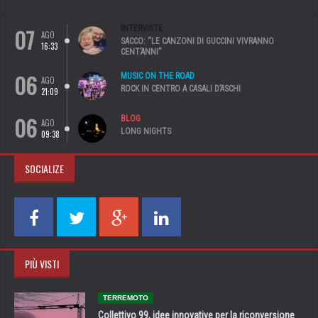
07
INTERVISTE
AGO
SACCO: “LE CANZONI DI GUCCINI VIVRANNO
16:33
CENT’ANNI”
06
MUSIC ON THE ROAD
AGO
ROCK IN CENTRO A CASALI D’ASCHI
21:09
06
BLOG
AGO
LONG NIGHTS
09:38
SOCIALIZE
PIÙ VISTI
TERREMOTO
Collettivo 99, idee innovative per la riconversione