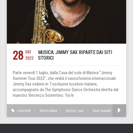
28
GIU
MUSICA: JIMMY SAX RIPARTE DAI SITI
2022
STORICI
Parte venerdì 1 luglio, dalla Cava del sole di Matera “Jimmy
Summer Tour 2022”, che vedrà il sassofonista internazionale
Jimmy Sax esibirsi in 7 esclusive location italiane,
accompagnato da The Symphonic Dance Orchestra diretta dal
maestro Vincenzo Sorrentino. Tra le
concerti
festiv'alba
jimmy sax
tour teeatri