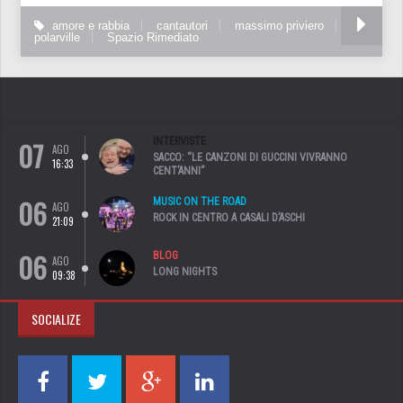
amore e rabbia
cantautori
massimo priviero
polarville
Spazio Rimediato
07
INTERVISTE
AGO
SACCO: “LE CANZONI DI GUCCINI VIVRANNO
16:33
CENT’ANNI”
06
MUSIC ON THE ROAD
AGO
ROCK IN CENTRO A CASALI D’ASCHI
21:09
06
BLOG
AGO
LONG NIGHTS
09:38
SOCIALIZE