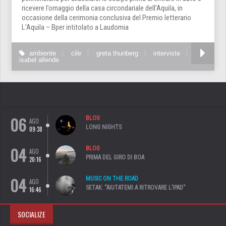
ricevere l’omaggio della casa circondariale dell’Aquila, in
occasione della cerimonia conclusiva del Premio letterario
L’Aquila – Bper intitolato a Laudomia
ambiente
cile
greta thunberg
interviste
isabel allende
06
BLOG
AGO
LONG NIGHTS
09:38
04
BLOG
AGO
PRIMA DEL GIRO DI BOA
20:16
04
MUSIC ON THE ROAD
AGO
SETAK: “AIUTATEMI A RITROVARE L’IPAD”
16:46
SOCIALIZE