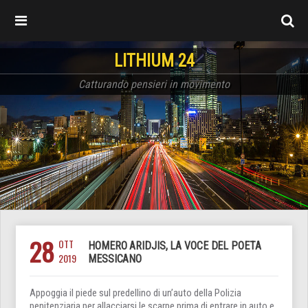
LITHIUM 24
Catturando pensieri in movimento
28
OTT
HOMERO ARIDJIS, LA VOCE DEL POETA
2019
MESSICANO
Appoggia il piede sul predellino di un’auto della Polizia
penitenziaria per allacciarsi le scarpe prima di entrare in auto e