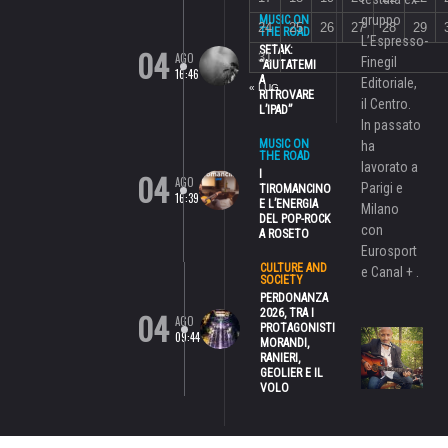
gruppo
MUSIC ON
24
25
26
27
28
29
THE ROAD
L’Espresso-
04
SETAK:
AGO
31
Finegil
“AIUTATEMI
16:46
A
Editoriale,
« LUG
RITROVARE
il Centro.
L’IPAD”
In passato
MUSIC ON
ha
THE ROAD
lavorato a
04
I
AGO
Parigi e
TIROMANCINO
16:39
E L’ENERGIA
Milano
DEL POP-ROCK
con
A ROSETO
Eurosport
CULTURE AND
e Canal + .
SOCIETY
PERDONANZA
04
2026, TRA I
AGO
PROTAGONISTI
09:44
MORANDI,
RANIERI,
GEOLIER E IL
VOLO