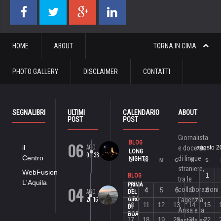
HOME
ABOUT
TORNA IN CIMA
PHOTO GALLERY
DISCLAIMER
CONTATTI
SEGNALIBRI
ULTIMI
CALENDARIO
ABOUT
POST
POST
Giornalista
06
BLOG
AGO
il
e docente
agosto 2
LONG
09:38
Centro
di lingue
NIGHTS
L
M
M
G
V
S
straniere,
WebFusion
1
BLOG
tra le
L'Aquila
PRIMA
04
collaborazioni
3
4
5
6
7
8
AGO
DEL
20:16
GIRO
l’agenzia
10
11
12
13
14
15
DI
Ansa e la
BOA
17
18
19
20
21
22
testata ex