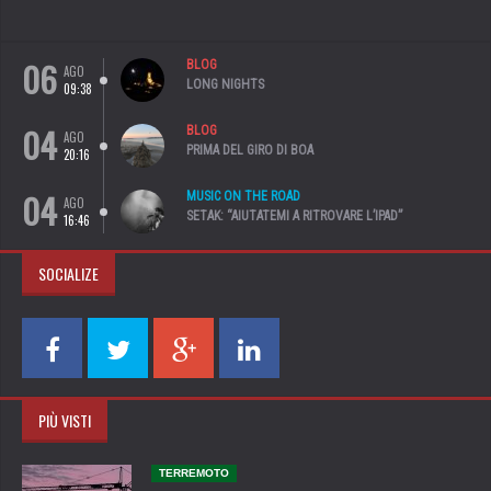
06
BLOG
AGO
LONG NIGHTS
09:38
04
BLOG
AGO
PRIMA DEL GIRO DI BOA
20:16
04
MUSIC ON THE ROAD
AGO
SETAK: “AIUTATEMI A RITROVARE L’IPAD”
16:46
SOCIALIZE
PIÙ VISTI
TERREMOTO