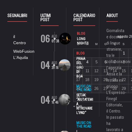
SEGNALIBRI
ULTIMI
CALENDARIO
ABOUT
POST
POST
Giornalista
06
BLOG
AGO
il
e docente
agosto 2
LONG
09:38
Centro
di lingue
NIGHTS
L
M
M
G
V
S
straniere,
WebFusion
1
BLOG
tra le
L'Aquila
PRIMA
04
collaborazioni
3
4
5
6
7
8
AGO
DEL
20:16
GIRO
l’agenzia
10
11
12
13
14
15
DI
Ansa e la
BOA
17
18
19
20
21
22
testata ex
gruppo
MUSIC ON
24
25
26
27
28
29
THE ROAD
L’Espresso-
04
SETAK:
AGO
31
Finegil
“AIUTATEMI
16:46
A
Editoriale,
« LUG
RITROVARE
il Centro.
L’IPAD”
In passato
MUSIC ON
ha
THE ROAD
lavorato a
I