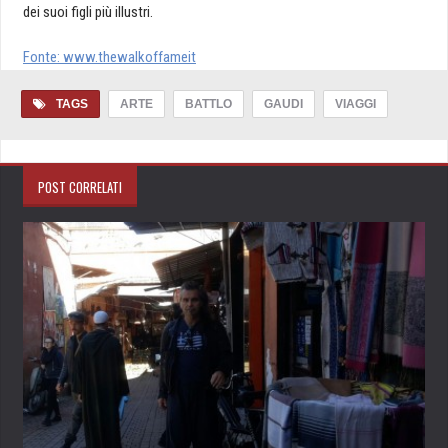
dei suoi figli più illustri.
Fonte: www.thewalkoffameit
TAGS
ARTE
BATTLO
GAUDI
VIAGGI
POST CORRELATI