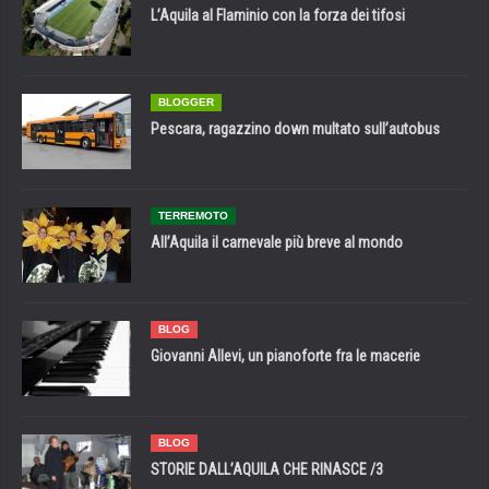
L’Aquila al Flaminio con la forza dei tifosi
BLOGGER
Pescara, ragazzino down multato sull’autobus
TERREMOTO
All’Aquila il carnevale più breve al mondo
BLOG
Giovanni Allevi, un pianoforte fra le macerie
BLOG
STORIE DALL’AQUILA CHE RINASCE /3