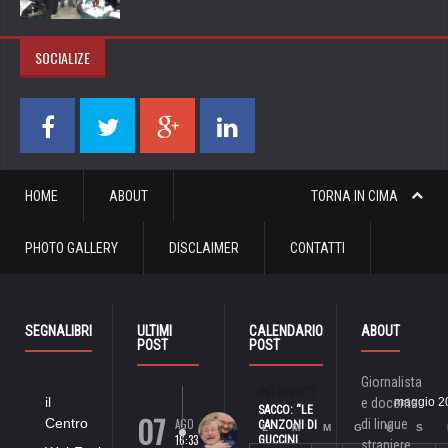
SOCIALIZE
HOME
ABOUT
TORNA IN CIMA
PHOTO GALLERY
DISCLAIMER
CONTATTI
SEGNALIBRI
ULTIMI
CALENDARIO
ABOUT
POST
POST
Giornalista
INTERVISTE
il
e docente
maggio 2
SACCO: “LE
07
Centro
AGO
di lingue
CANZONI DI
L
M
M
G
V
S
16:33
GUCCINI
straniere,