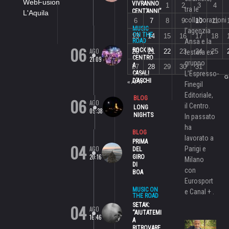
WebFusion
VIVRANNO
1
2
3
4
tra le
CENT’ANNI”
L'Aquila
collaborazioni
6
7
8
9
10
11
MUSIC
l’agenzia
ON THE
13
14
15
16
17
18
ROAD
Ansa e la
06
ROCK IN
AGO
20
21
22
23
24
25
testata ex
CENTRO
21:09
gruppo
A
27
28
29
30
31
CASALI
L’Espresso-
G
D’ASCHI
« APR
Finegil
Editoriale,
06
BLOG
AGO
il Centro.
LONG
09:38
NIGHTS
In passato
ha
BLOG
lavorato a
PRIMA
04
AGO
Parigi e
DEL
20:16
GIRO
Milano
DI
con
BOA
Eurosport
MUSIC ON
e Canal + .
THE ROAD
04
SETAK:
AGO
“AIUTATEMI
16:46
A
RITROVARE