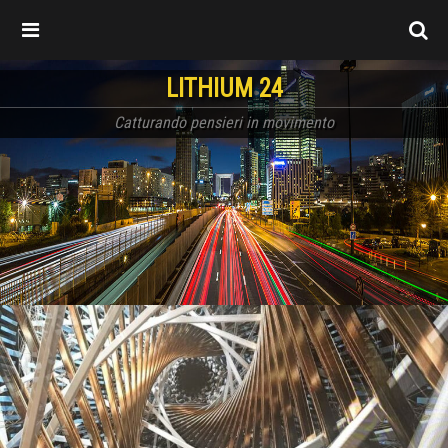
LITHIUM 24
Catturando pensieri in movimento