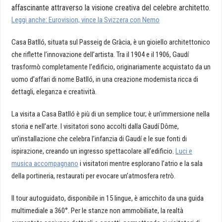
affascinante attraverso la visione creativa del celebre architetto.
Leggi anche: Eurovision, vince la Svizzera con Nemo
Casa Batlló, situata sul Passeig de Gràcia, è un gioiello architettonico
che riflette l’innovazione dell’artista. Tra il 1904 e il 1906, Gaudí
trasformò completamente l’edificio, originariamente acquistato da un
uomo d’affari di nome Batlló, in una creazione modernista ricca di
dettagli, eleganza e creatività.
La visita a Casa Batlló è più di un semplice tour; è un’immersione nella
storia e nell’arte. I visitatori sono accolti dalla Gaudí Dôme,
un’installazione che celebra l’infanzia di Gaudí e le sue fonti di
ispirazione, creando un ingresso spettacolare all’edificio.
Luci e
musica accompagnano
i visitatori mentre esplorano l’atrio e la sala
della portineria, restaurati per evocare un’atmosfera retrò.
Il tour autoguidato, disponibile in 15 lingue, è arricchito da una guida
multimediale a 360°. Per le stanze non ammobiliate, la realtà