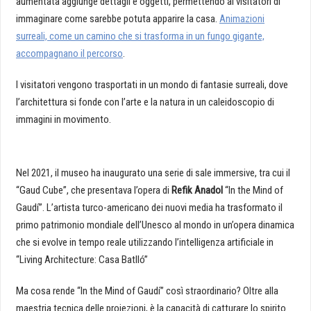
aumentata aggiunge dettagli e oggetti, permettendo ai visitatori di
immaginare come sarebbe potuta apparire la casa.
Animazioni
surreali, come un camino che si trasforma in un fungo gigante,
accompagnano il percorso
.
I visitatori vengono trasportati in un mondo di fantasie surreali, dove
l’architettura si fonde con l’arte e la natura in un caleidoscopio di
immagini in movimento.
Nel 2021, il museo ha inaugurato una serie di sale immersive, tra cui il
“Gaud Cube”, che presentava l’opera di
Refik Anadol
“In the Mind of
Gaudí”. L’artista turco-americano dei nuovi media ha trasformato il
primo patrimonio mondiale dell’Unesco al mondo in un’opera dinamica
che si evolve in tempo reale utilizzando l’intelligenza artificiale in
“Living Architecture: Casa Batlló”
Ma cosa rende “In the Mind of Gaudí” così straordinario? Oltre alla
maestria tecnica delle proiezioni, è la capacità di catturare lo spirito