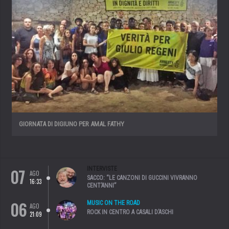
GIORNATA DI DIGIUNO PER AMAL FATHY
07
INTERVISTE
AGO
SACCO: “LE CANZONI DI GUCCINI VIVRANNO
16:33
CENT’ANNI”
06
MUSIC ON THE ROAD
AGO
ROCK IN CENTRO A CASALI D’ASCHI
21:09