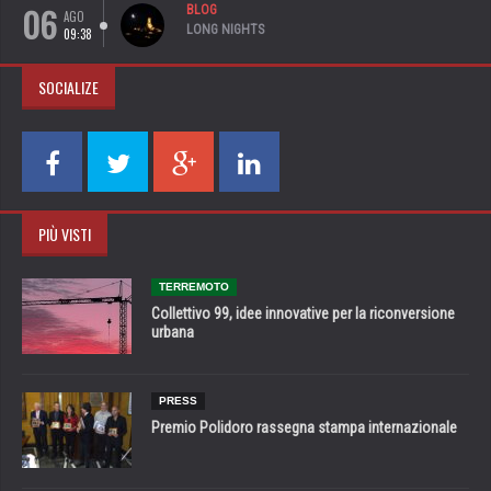
06
BLOG
AGO
LONG NIGHTS
09:38
SOCIALIZE
PIÙ VISTI
TERREMOTO
Collettivo 99, idee innovative per la riconversione
urbana
PRESS
Premio Polidoro rassegna stampa internazionale