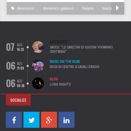
dannunzio
domenico galasso
flaiano
teatro
07
INTERVISTE
AGO
SACCO: “LE CANZONI DI GUCCINI VIVRANNO
16:33
CENT’ANNI”
06
MUSIC ON THE ROAD
AGO
ROCK IN CENTRO A CASALI D’ASCHI
21:09
06
BLOG
AGO
LONG NIGHTS
09:38
SOCIALIZE