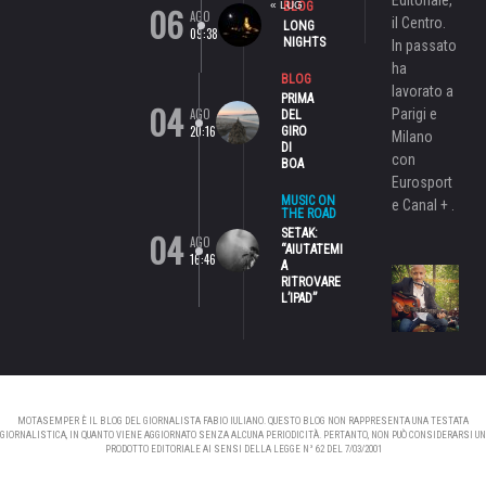
06
« LUG
BLOG
AGO
il Centro.
LONG
09:38
NIGHTS
In passato
ha
BLOG
lavorato a
PRIMA
04
AGO
Parigi e
DEL
20:16
GIRO
Milano
DI
con
BOA
Eurosport
MUSIC ON
e Canal + .
THE ROAD
04
SETAK:
AGO
“AIUTATEMI
16:46
A
RITROVARE
L’IPAD”
MOTASEMPER È IL BLOG DEL GIORNALISTA FABIO IULIANO. QUESTO BLOG NON RAPPRESENTA UNA TESTATA
GIORNALISTICA, IN QUANTO VIENE AGGIORNATO SENZA ALCUNA PERIODICITÀ. PERTANTO, NON PUÒ CONSIDERARSI UN
PRODOTTO EDITORIALE AI SENSI DELLA LEGGE N° 62 DEL 7/03/2001