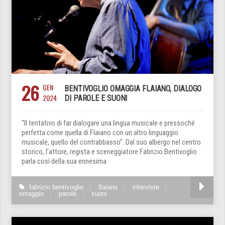
26
GEN
BENTIVOGLIO OMAGGIA FLAIANO, DIALOGO
2024
DI PAROLE E SUONI
“Il tentativo di far dialogare una lingua musicale e pressoché
perfetta come quella di Flaiano con un altro linguaggio
musicale, quello del contrabbasso”. Dal suo albergo nel centro
storico, l’attore, regista e sceneggiatore Fabrizio Bentivoglio
parla così della sua ennesima
fabrizio bentivoglio
flaiano
interviste
omaggio
parole
suoni