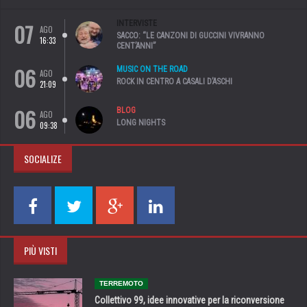
07
INTERVISTE
AGO
SACCO: “LE CANZONI DI GUCCINI VIVRANNO
16:33
CENT’ANNI”
06
MUSIC ON THE ROAD
AGO
ROCK IN CENTRO A CASALI D’ASCHI
21:09
06
BLOG
AGO
LONG NIGHTS
09:38
SOCIALIZE
PIÙ VISTI
TERREMOTO
Collettivo 99, idee innovative per la riconversione