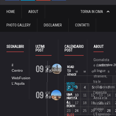
HOME
ABOUT
TORNA IN CIMA
PHOTO GALLERY
DISCLAIMER
CONTATTI
SEGNALIBRI
ULTIMI
CALENDARIO
ABOUT
POST
POST
Giornalista
SPORT
09
il
e docente
settembre 2
AGO
ROAD
Centro
di lingue
20:25
TO
L
M
M
G
V
S
VENICE
straniere,
WebFusion
tra le
L'Aquila
MUSIC
ON THE
collaborazioni
2
3
4
5
6
7
ROAD
09
l’agenzia
AGO
UNA
9
10
11
12
13
14
19:51
Ansa e la
PARTITA
A
16
17
18
19
20
21
testata ex
BEACH
gruppo
23
24
25
26
27
28
L’Espresso-
BLOG