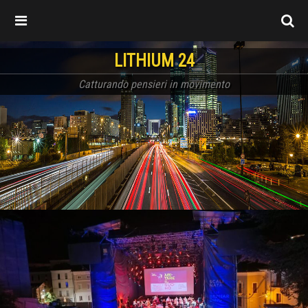
LITHIUM 24
Catturando pensieri in movimento