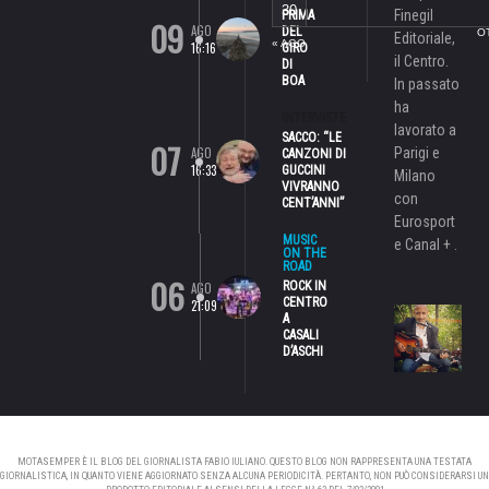
30
Finegil
PRIMA
09
AGO
DEL
O
Editoriale,
« AGO
16:16
GIRO
il Centro.
DI
BOA
In passato
ha
INTERVISTE
lavorato a
SACCO: “LE
07
AGO
Parigi e
CANZONI DI
16:33
GUCCINI
Milano
VIVRANNO
con
CENT’ANNI”
Eurosport
MUSIC
e Canal + .
ON THE
ROAD
06
ROCK IN
AGO
CENTRO
21:09
A
CASALI
D’ASCHI
MOTASEMPER È IL BLOG DEL GIORNALISTA FABIO IULIANO. QUESTO BLOG NON RAPPRESENTA UNA TESTATA
GIORNALISTICA, IN QUANTO VIENE AGGIORNATO SENZA ALCUNA PERIODICITÀ. PERTANTO, NON PUÒ CONSIDERARSI UN