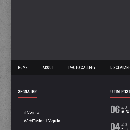
HOME
ABOUT
PHOTO GALLERY
DISCLAIME
SEGNALIBRI
ULTIMI POS
06
AGO
09:38
il Centro
WebFusion L'Aquila
04
AGO
20:16