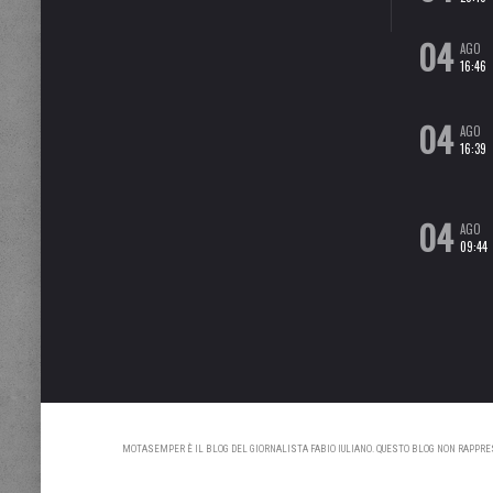
04
AGO
16:46
04
AGO
16:39
04
AGO
09:44
MOTASEMPER È IL BLOG DEL GIORNALISTA FABIO IULIANO. QUESTO BLOG NON RAPPRESE