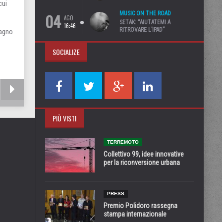
cui
04
MUSIC ON THE ROAD
AGO
SETAK: “AIUTATEMI A
16:46
RITROVARE L’IPAD”
pagno
SOCIALIZE
PIÙ VISTI
TERREMOTO
Collettivo 99, idee innovative
per la riconversione urbana
PRESS
Premio Polidoro rassegna
stampa internazionale