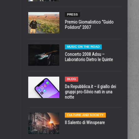
PRESS
Premio Giornalistico “Guido
Polidoro” 2007
MUSIC ON THE ROAD
Concerto 2008 Adsu –
Laboratorio Dietro le Quinte
BLOG
Da Repubblica.it – il giallo dei
gruppi pro-Silvio nati in una
notte
CULTURE AND SOCIETY
Il Salento di Winspeare