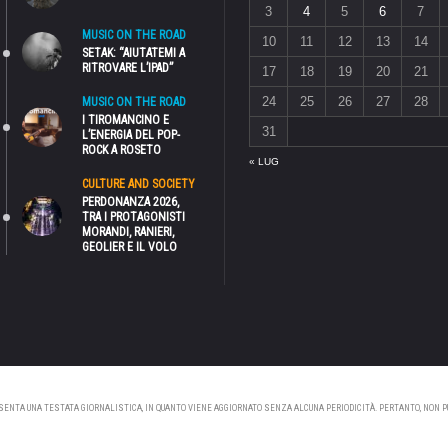
3
4
5
6
7
MUSIC ON THE ROAD
10
11
12
13
14
SETAK: “AIUTATEMI A
RITROVARE L’IPAD”
17
18
19
20
21
24
25
26
27
28
MUSIC ON THE ROAD
I TIROMANCINO E
31
L’ENERGIA DEL POP-
ROCK A ROSETO
« LUG
CULTURE AND SOCIETY
PERDONANZA 2026,
TRA I PROTAGONISTI
MORANDI, RANIERI,
GEOLIER E IL VOLO
NTA UNA TESTATA GIORNALISTICA, IN QUANTO VIENE AGGIORNATO SENZA ALCUNA PERIODICITÀ. PERTANTO, NON PUÒ