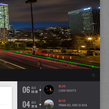
06
BLOG
AGO
LONG NIGHTS
09:38
04
BLOG
AGO
PRIMA DEL GIRO DI BOA
20:16