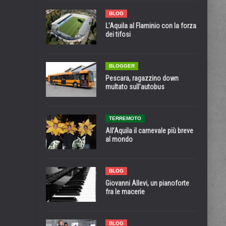
BLOG
L’Aquila al Flaminio con la forza
dei tifosi
BLOGGER
Pescara, ragazzino down
multato sull’autobus
TERREMOTO
All’Aquila il carnevale più breve
al mondo
BLOG
Giovanni Allevi, un pianoforte
fra le macerie
BLOG