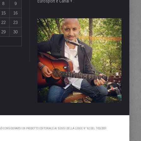
Eurosport e Canal + .
8
9
15
16
22
23
29
30
 CONSIDERARSI UN PRODOTTO EDITORIALE AI SENSI DELLA LEGGE N° 62 DEL 7/03/2001