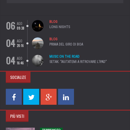
06
BLOG
AGO
LONG NIGHTS
09:38
04
BLOG
AGO
PRIMA DEL GIRO DI BOA
20:16
04
MUSIC ON THE ROAD
AGO
SETAK: “AIUTATEMI A RITROVARE L’IPAD”
16:46
SOCIALIZE
PIÙ VISTI
TERREMOTO