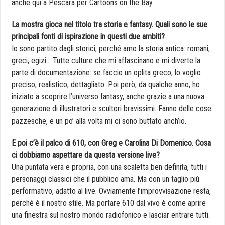
anche qui a Pescara per Cartoons on the Bay.
La mostra gioca nel titolo tra storia e fantasy. Quali sono le sue
principali fonti di ispirazione in questi due ambiti?
Io sono partito dagli storici, perché amo la storia antica: romani,
greci, egizi… Tutte culture che mi affascinano e mi diverte la
parte di documentazione: se faccio un oplita greco, lo voglio
preciso, realistico, dettagliato. Poi però, da qualche anno, ho
iniziato a scoprire l’universo fantasy, anche grazie a una nuova
generazione di illustratori e scultori bravissimi. Fanno delle cose
pazzesche, e un po’ alla volta mi ci sono buttato anch’io.
E poi c’è il palco di 610, con Greg e Carolina Di Domenico. Cosa
ci dobbiamo aspettare da questa versione live?
Una puntata vera e propria, con una scaletta ben definita, tutti i
personaggi classici che il pubblico ama. Ma con un taglio più
performativo, adatto al live. Ovviamente l’improvvisazione resta,
perché è il nostro stile. Ma portare 610 dal vivo è come aprire
una finestra sul nostro mondo radiofonico e lasciar entrare tutti.