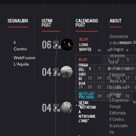
SEGNALIBRI
ULTIMI
CALENDARIO
ABOUT
POST
POST
Giornalista
06
BLOG
AGO
il
e docente
maggio 2
LONG
09:38
Centro
di lingue
NIGHTS
L
M
M
G
V
S
straniere,
WebFusion
1
2
3
BLOG
tra le
L'Aquila
PRIMA
04
collaborazioni
5
6
7
8
9
10
AGO
DEL
20:16
GIRO
l’agenzia
12
13
14
15
16
17
DI
Ansa e la
BOA
19
20
21
22
23
24
testata ex
gruppo
MUSIC ON
26
27
28
29
30
31
THE ROAD
L’Espresso-
04
G
SETAK:
AGO
« APR
Finegil
“AIUTATEMI
16:46
A
Editoriale,
RITROVARE
il Centro.
L’IPAD”
In passato
INTERVISTE
ha