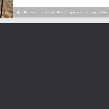
interviste
spandau ballet
spettacoli
tony hadley