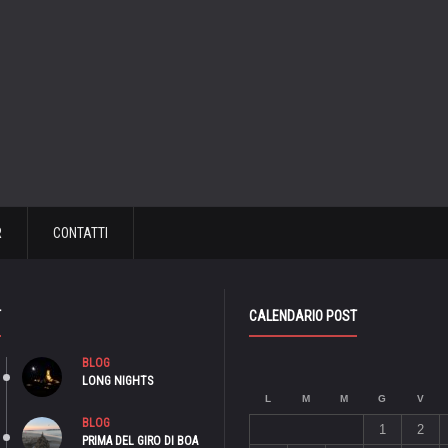
R
CONTATTI
T
CALENDARIO POST
BLOG
LONG NIGHTS
L
M
M
G
V
BLOG
1
2
PRIMA DEL GIRO DI BOA