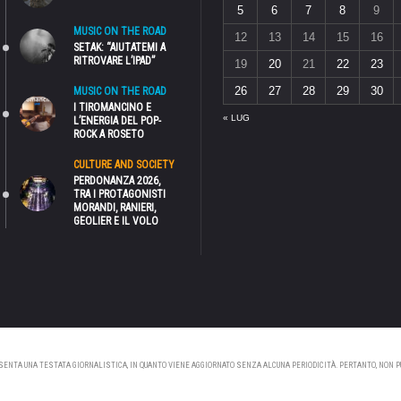
5
6
7
8
9
MUSIC ON THE ROAD
12
13
14
15
16
SETAK: “AIUTATEMI A
RITROVARE L’IPAD”
19
20
21
22
23
26
27
28
29
30
MUSIC ON THE ROAD
I TIROMANCINO E
« LUG
L’ENERGIA DEL POP-
ROCK A ROSETO
CULTURE AND SOCIETY
PERDONANZA 2026,
TRA I PROTAGONISTI
MORANDI, RANIERI,
GEOLIER E IL VOLO
NTA UNA TESTATA GIORNALISTICA, IN QUANTO VIENE AGGIORNATO SENZA ALCUNA PERIODICITÀ. PERTANTO, NON PUÒ