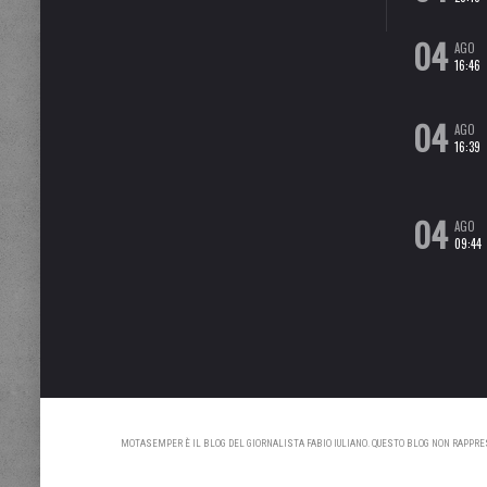
04
AGO
16:46
04
AGO
16:39
04
AGO
09:44
MOTASEMPER È IL BLOG DEL GIORNALISTA FABIO IULIANO. QUESTO BLOG NON RAPPRESE