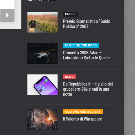
PRESS
Premio Giornalistico “Guido
Polidoro” 2007
MUSIC ON THE ROAD
Concerto 2008 Adsu –
Laboratorio Dietro le Quinte
BLOG
Da Repubblica.it – il giallo dei
gruppi pro-Silvio nati in una
notte
CULTURE AND SOCIETY
Il Salento di Winspeare