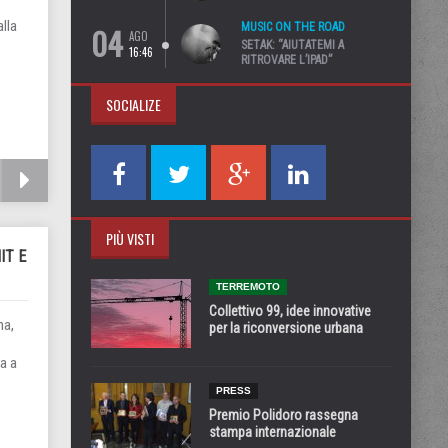
lla
04
MUSIC ON THE ROAD
AGO
SETAK: “AIUTATEMI A
16:46
RITROVARE L’IPAD”
SOCIALIZE
PIÙ VISTI
IT E
TERREMOTO
Collettivo 99, idee innovative
na,
per la riconversione urbana
a a
PRESS
Premio Polidoro rassegna
stampa internazionale