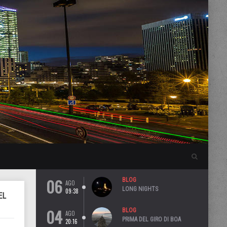
06
BLOG
AGO
LONG NIGHTS
09:38
EL
04
BLOG
AGO
PRIMA DEL GIRO DI BOA
20:16