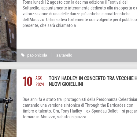
Torna lunedì 12 agosto con la decima edizione il Festival del
Saltarello, appuntamento interamente dedicato alla riscoperta e a
valorizzazione di una delle danze più antiche e caratteristiche
dell’Abruzzo. Un’iniziativa fortemente coinvolgente per il pubblico
presente, che sarà chiamato a
paolonicola
saltarello
10
AGO
TONY HADLEY IN CONCERTO TRA VECCHIE H
2024
NUOVI GIOIELLINI
Due anni fa è stato tra i protagonisti della Perdonanza Celestinia
cantando una versione sinfonica di Through the Barricades con
timbro e talento. Ora, Tony Hadley – ex Spandau Ballet – si prepar
tornare in Abruzzo, sabato in piazza