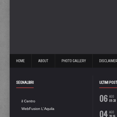
HOME
ABOUT
PHOTO GALLERY
DISCLAIME
SEGNALIBRI
ULTIMI POS
06
AGO
09:38
il Centro
WebFusion L'Aquila
04
AGO
20:16