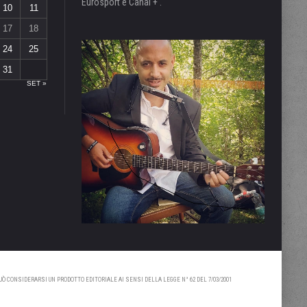
Eurosport e Canal + .
10
11
17
18
24
25
31
SET »
 CONSIDERARSI UN PRODOTTO EDITORIALE AI SENSI DELLA LEGGE N° 62 DEL 7/03/2001