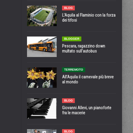
BLOG
L’Aquila al Flaminio con la forza
dei tifosi
BLOGGER
Pescara, ragazzino down
multato sull’autobus
TERREMOTO
All’Aquila il carnevale più breve
al mondo
BLOG
Giovanni Allevi, un pianoforte
fra le macerie
BLOG