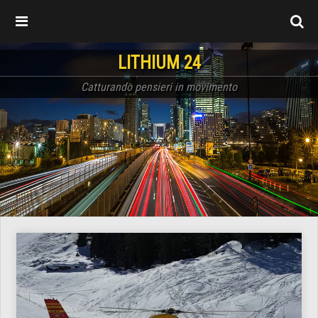
LITHIUM 24
Catturando pensieri in movimento