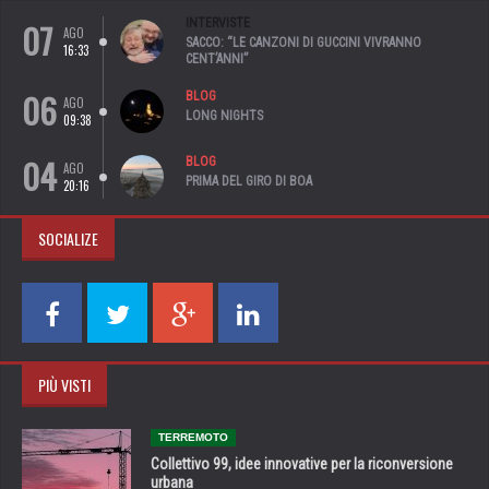
07
INTERVISTE
AGO
SACCO: “LE CANZONI DI GUCCINI VIVRANNO
16:33
CENT’ANNI”
06
BLOG
AGO
LONG NIGHTS
09:38
04
BLOG
AGO
PRIMA DEL GIRO DI BOA
20:16
SOCIALIZE
PIÙ VISTI
TERREMOTO
Collettivo 99, idee innovative per la riconversione
urbana