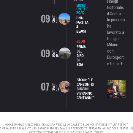
Finegil
MUSIC
Editoriale,
ON THE
ROAD
il Centro.
09
AGO
UNA
In passato
19:51
PARTITA
ha
A
BEACH
lavorato a
Parigi e
BLOG
Milano
PRIMA
09
AGO
con
DEL
16:16
GIRO
Eurosport
DI
e Canal + .
BOA
INTERVISTE
SACCO: “LE
07
AGO
CANZONI DI
16:33
GUCCINI
VIVRANNO
CENT’ANNI”
MOTASEMPER È IL BLOG DEL GIORNALISTA FABIO IULIANO. QUESTO BLOG NON RAPPRESENTA UNA TESTATA
GIORNALISTICA, IN QUANTO VIENE AGGIORNATO SENZA ALCUNA PERIODICITÀ. PERTANTO, NON PUÒ CONSIDERARSI UN
PRODOTTO EDITORIALE AI SENSI DELLA LEGGE N° 62 DEL 7/03/2001