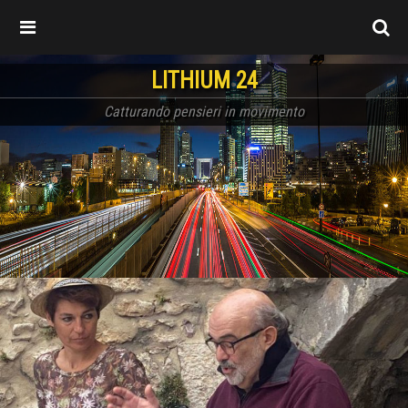
LITHIUM 24
Catturando pensieri in movimento