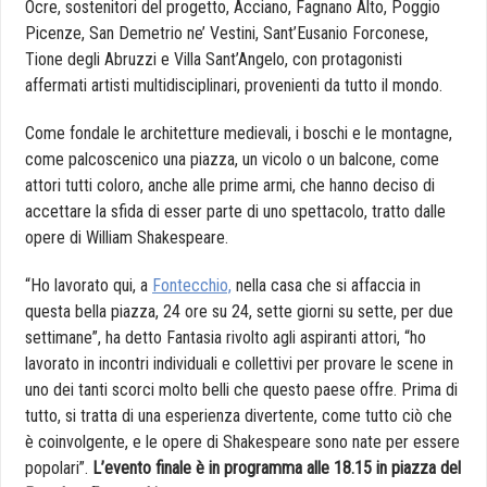
Ocre, sostenitori del progetto, Acciano, Fagnano Alto, Poggio
Picenze, San Demetrio ne’ Vestini, Sant’Eusanio Forconese,
Tione degli Abruzzi e Villa Sant’Angelo, con protagonisti
affermati artisti multidisciplinari, provenienti da tutto il mondo.
Come fondale le architetture medievali, i boschi e le montagne,
come palcoscenico una piazza, un vicolo o un balcone, come
attori tutti coloro, anche alle prime armi, che hanno deciso di
accettare la sfida di esser parte di uno spettacolo, tratto dalle
opere di William Shakespeare.
“Ho lavorato qui, a
Fontecchio,
nella casa che si affaccia in
questa bella piazza, 24 ore su 24, sette giorni su sette, per due
settimane”, ha detto Fantasia rivolto agli aspiranti attori, “ho
lavorato in incontri individuali e collettivi per provare le scene in
uno dei tanti scorci molto belli che questo paese offre. Prima di
tutto, si tratta di una esperienza divertente, come tutto ciò che
è coinvolgente, e le opere di Shakespeare sono nate per essere
popolari”.
L’evento finale è in programma alle 18.15 in piazza del