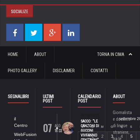
SOCIALIZE
HOME
ABOUT
TORNA IN CIMA
PHOTO GALLERY
DISCLAIMER
CONTATTI
SEGNALIBRI
ULTIMI
CALENDARIO
ABOUT
POST
POST
Giornalista
INTERVISTE
il
e docente
settembre 2
SACCO: “LE
07
Centro
AGO
di lingue
CANZONI DI
L
M
M
G
V
S
16:33
GUCCINI
straniere,
WebFusion
VIVRANNO
1
2
3
4
5
tra le