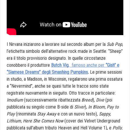
I Nirvana iniziarono a lavorare sul secondo album per la
Sub Pop
,
l’etichetta simbolo dell’alternative rock made in Seattle. “Sheep”
era il titolo provvisorio designato. In quelle circostanze
conobbero il produttore
Butch Vig
, famoso anche per
“Gish” e
“Siamese Dreams” degli Smashing Pumpkins
.
Le prime sessioni
in studio, a Madison, in Wisconsin, regalarono una prima ossatura
a “Nevermind”, anche se quasi tutte le tracce sono state
registrate nuovamente in sieguito. Otto tracce in particolare:
Imodium
(successivamente ribattezzata
Breed
),
Dive
(poi
pubblicata su singolo come B-side di
Sliver
),
In Bloom, Pay to
Play
(rinominata
Stay Away
e con un nuovo testo),
Sappy,
Lithium, Here She Comes Now
(cover dei Velvet Underground
pubblicata sull’album tributo Heaven and Hell Volume 1), e
Polly.