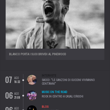
BLANCO PORTA I SUOI BRIVIDI AL PINEWOOD
07
INTERVISTE
AGO
SACCO: “LE CANZONI DI GUCCINI VIVRANNO
16:33
CENT’ANNI”
06
MUSIC ON THE ROAD
AGO
ROCK IN CENTRO A CASALI D’ASCHI
21:09
BLOG
AGO