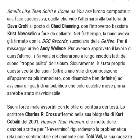
Smells Like Teen Spirit
e
Come as You Are
furono composte in
una fase successiva, quella che vide l’alternarsi alla batteria di
Dave Grohl
al posto di
Chad Channing
, con l’introverso bassista
Krist Novoselic
a fare da collante. Nel frattempo, la band aveva
già firmato con la
DGC Records,
sussidiaria della
Geffen.
Per il
missaggio arrivò
Andy Wallace
. Pur avendo approvato il lavoro di
quest’ultimo, i Nirvana si dichiararono a lungo insoddisfatti del
suono “troppo pulito” dell’album. Sicuramente, è stata proprio
questa scelta dei suoni (oltre a uno stile di composizione
all’apparenza più immediato, con dinamiche ben definite) ad
avvicinare i gusti di un pubblico che solo qualche mese prima
sarebbe stato inavvicinabile.
Suoni forse male assortiti con lo stile di scrittura dei testi. Lo
scrittore
Charles R. Cross
affermò nella sua biografia di
Kurt
Cobain
del 2001,
Heavier Than Heaven
, che molte delle
canzoni scritte per “Nevermind” riguardavano la problematica
relazione sentimentale del cantante con
Tobi Vail,
la sua ragazza