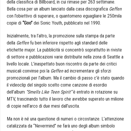
della classifica di Billboard, in cui rimase per 263 settimane.
Bella cosa per un album lanciato dalla casa discografica
Geffen
con l’obiettivo di superare, o quantomeno eguagliare le 250mila
copie di
“Goo”
dei Sonic Youth, pubblicato nel 1990.
Inizialmente, tra l’altro, la promozione sulla stampa da parte
della
Geffen
fu ben inferiore rispetto agli standard delle
etichette major. La pubblicità si concentrò soprattutto in riviste
di settore e pubblicazioni varie distribuite nella zona di Seattle a
livello locale. L’inaspettato buon riscontro da parte dei critici
musicali convinse poi la
Geffen
ad incrementare gli sforzi
promozionali per l’album. Ma il cambio di passo c’è stato quando
il videoclip del singolo scelto come canzone di esordio
dell’album
“Smells Like Teen Spirit”
è entrato in rotazione su
MTV, trascinando tutto il lavoro che avrebbe superato un milione
di copie nell’arco di due mesi dall’uscita.
Ma non è né una questione di numeri o circostanze. L’attenzione
catalizzata da “Nevermind” ne farà uno degli album simbolo